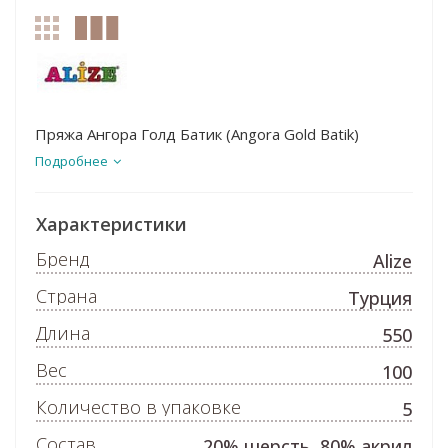
Пряжа Ангора Голд Батик (Angora Gold Batik)
Подробнее
Характеристики
Бренд
Alize
Страна
Турция
Длина
550
Вес
100
Количество в упаковке
5
Состав
20% шерсть, 80% акрил