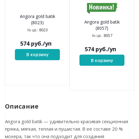
Angora gold batik
Angora gold batik
(8023)
(8057)
8023
№ цв.:
8057
№ цв.:
574
руб.
/уп
574
руб.
/уп
В корзину
В корзину
Описание
Angora gold batik — удивительно красивая секционная
пряжа, мягкая, теплая и пушистая. В ее составе 20 %
мохера, так что она подходит для создания