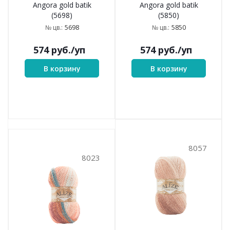
Angora gold batik
Angora gold batik
(5698)
(5850)
5698
5850
№ цв.:
№ цв.:
574
руб.
/уп
574
руб.
/уп
В корзину
В корзину
8057
8023