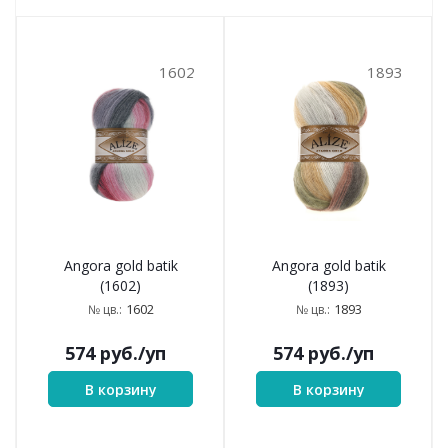
1602
1893
Angora gold batik
Angora gold batik
(1602)
(1893)
1602
1893
№ цв.:
№ цв.:
574
руб.
/уп
574
руб.
/уп
В корзину
В корзину