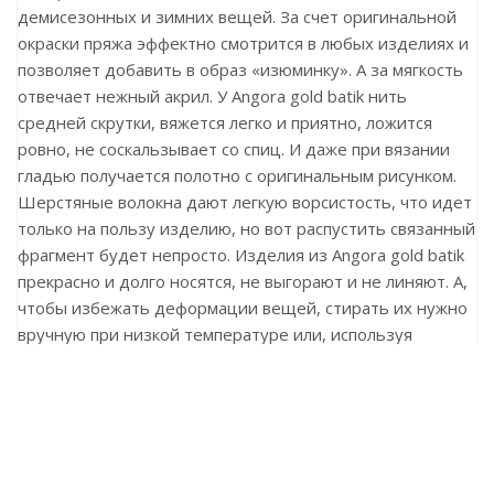
демисезонных и зимних вещей. За счет оригинальной
окраски пряжа эффектно смотрится в любых изделиях и
позволяет добавить в образ «изюминку». А за мягкость
отвечает нежный акрил. У Angora gold batik нить
средней скрутки, вяжется легко и приятно, ложится
ровно, не соскальзывает со спиц. И даже при вязании
гладью получается полотно с оригинальным рисунком.
Шерстяные волокна дают легкую ворсистость, что идет
только на пользу изделию, но вот распустить связанный
фрагмент будет непросто. Изделия из Angora gold batik
прекрасно и долго носятся, не выгорают и не линяют. А,
чтобы избежать деформации вещей, стирать их нужно
вручную при низкой температуре или, используя
деликатный режим, а сушить — в разложенном виде на
горизонтальной поверхности.