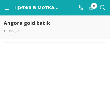
Пряжа в мотках Angora gold batik оптом от kutnor.ru
0
Angora gold batik
Турция