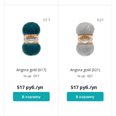
017
021
Angora gold (017)
Angora gold (021)
017
021
№ цв.:
№ цв.:
517
руб.
/уп
517
руб.
/уп
В корзину
В корзину