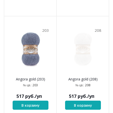
203
208
Angora gold (203)
Angora gold (208)
203
208
№ цв.:
№ цв.:
517
руб.
/уп
517
руб.
/уп
В корзину
В корзину