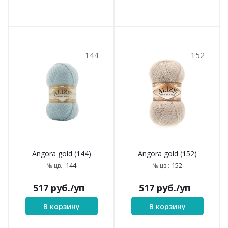
144
152
Angora gold (144)
Angora gold (152)
144
152
№ цв.:
№ цв.:
517
руб.
/уп
517
руб.
/уп
В корзину
В корзину