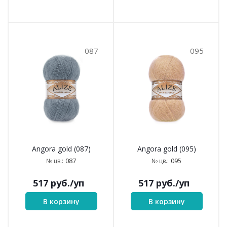
087
095
Angora gold (087)
Angora gold (095)
087
095
№ цв.:
№ цв.:
517
руб.
/уп
517
руб.
/уп
В корзину
В корзину