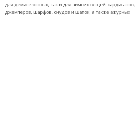
Angora gold (882)
882
№ цв.:
517
руб.
/уп
В корзину
Описание
Пряжа Angora gold мягкая, приятная на ощупь и очень
экономичная (длина нити в мотке составляет 550
метров). Благодаря шерсти в составе она подходит как