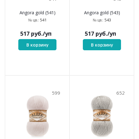
506
515
Angora gold (506)
Angora gold (515)
506
515
№ цв.:
№ цв.:
517
руб.
/уп
517
руб.
/уп
В корзину
В корзину
541
543