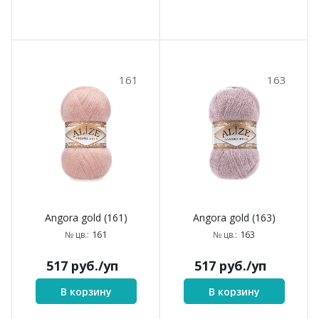
161
163
Angora gold (161)
Angora gold (163)
161
163
№ цв.:
№ цв.:
517
руб.
/уп
517
руб.
/уп
В корзину
В корзину