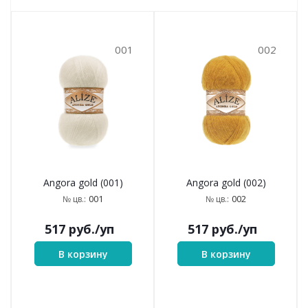
001
002
Angora gold (001)
Angora gold (002)
001
002
№ цв.:
№ цв.:
517
руб.
/уп
517
руб.
/уп
В корзину
В корзину