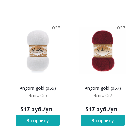
055
057
Angora gold (055)
Angora gold (057)
055
057
№ цв.:
№ цв.:
517
руб.
/уп
517
руб.
/уп
В корзину
В корзину