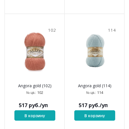
102
114
Angora gold (102)
Angora gold (114)
102
114
№ цв.:
№ цв.:
517
руб.
/уп
517
руб.
/уп
В корзину
В корзину