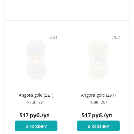
221
267
Angora gold (221)
Angora gold (267)
221
267
№ цв.:
№ цв.:
517
руб.
/уп
517
руб.
/уп
В корзину
В корзину