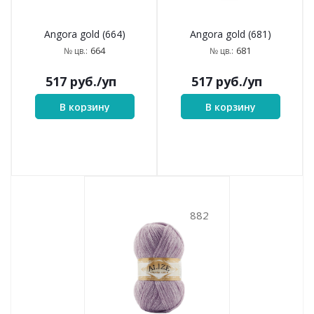
Angora gold (599)
Angora gold (652)
599
652
№ цв.:
№ цв.:
517
руб.
/уп
517
руб.
/уп
В корзину
В корзину
664
681