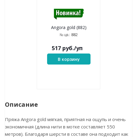
Angora gold (664)
Angora gold (681)
664
681
№ цв.:
№ цв.:
517
руб.
/уп
517
руб.
/уп
В корзину
В корзину
882