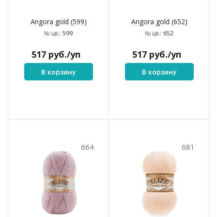
Angora gold (541)
Angora gold (543)
541
543
№ цв.:
№ цв.:
517
руб.
/уп
517
руб.
/уп
В корзину
В корзину
599
652