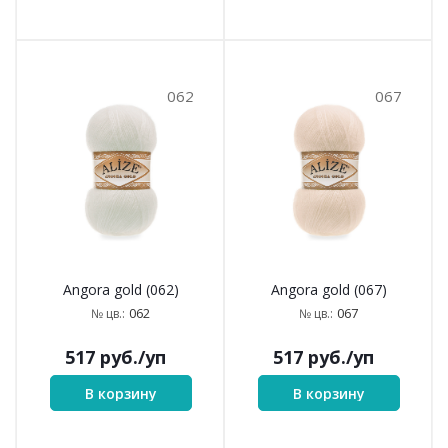
062
067
Angora gold (062)
Angora gold (067)
062
067
№ цв.:
№ цв.:
517
руб.
/уп
517
руб.
/уп
В корзину
В корзину