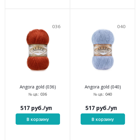
036
040
Angora gold (036)
Angora gold (040)
036
040
№ цв.:
№ цв.:
517
руб.
/уп
517
руб.
/уп
В корзину
В корзину