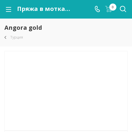
Пряжа в мотках Angora gold оптом от kutnor.ru
0
Angora gold
Турция