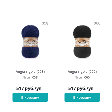
058
060
Angora gold (058)
Angora gold (060)
058
060
№ цв.:
№ цв.:
517
руб.
/уп
517
руб.
/уп
В корзину
В корзину