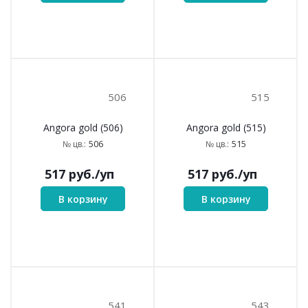
466
493
Angora gold (466)
Angora gold (493)
466
493
№ цв.:
№ цв.:
517
руб.
/уп
517
руб.
/уп
В корзину
В корзину