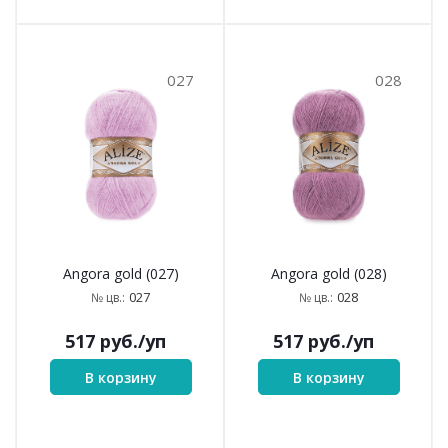
027
028
Angora gold (027)
Angora gold (028)
027
028
№ цв.:
№ цв.:
517
руб.
/уп
517
руб.
/уп
В корзину
В корзину