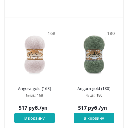
168
180
Angora gold (168)
Angora gold (180)
168
180
№ цв.:
№ цв.:
517
руб.
/уп
517
руб.
/уп
В корзину
В корзину