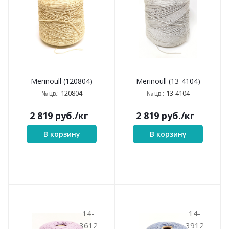
Merinoull (120804)
Merinoull (13-4104)
120804
13-4104
№ цв.:
№ цв.:
2 819
руб.
/кг
2 819
руб.
/кг
В корзину
В корзину
14-
14-
3612
3912