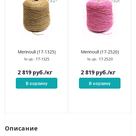
1325
2520
Merinoull (17-1325)
Merinoull (17-2520)
17-1325
17-2520
№ цв.:
№ цв.:
2 819
руб.
/кг
2 819
руб.
/кг
В корзину
В корзину
Описание