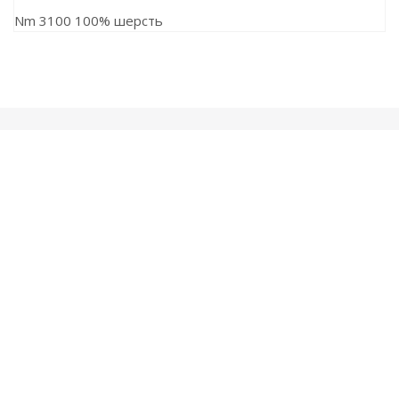
Nm 3100 100% шерсть
Ранее вы смотрели
2026 © Все права защищены Пряжа и товары для
рукоделия оптом.
ИП Родионов Дмитрий Николаевич, ИНН 710401000613
ОГРН 323774600562262
Наши контакты