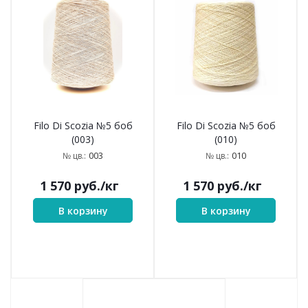
Filo Di Scozia №5 боб
Filo Di Scozia №5 боб
(003)
(010)
003
010
№ цв.:
№ цв.:
1 570
руб.
/кг
1 570
руб.
/кг
В корзину
В корзину