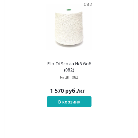
082
Filo Di Scozia №5 боб
(082)
082
№ цв.:
1 570
руб.
/кг
В корзину