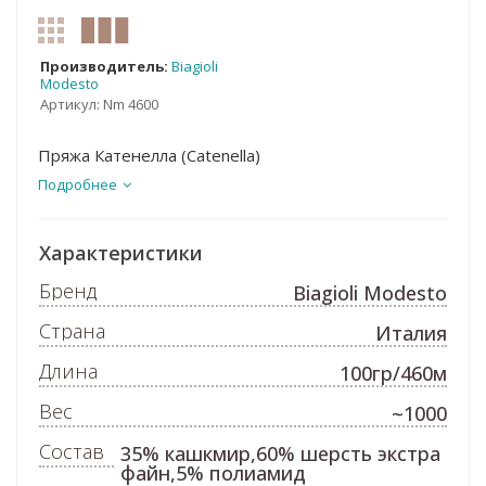
Производитель:
Biagioli
Modesto
Артикул:
Nm 4600
Пряжа Катенелла (Catenella)
Подробнее
Характеристики
Бренд
Biagioli Modesto
Страна
Италия
Длина
100гр/460м
Вес
~1000
Состав
35% кашкмир,60% шерсть экстра
файн,5% полиамид