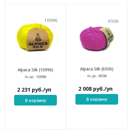
10996
6506
Alpaca Silk (6506)
Alpaca Silk (10996)
6506
№ цв.:
10996
№ цв.:
2 008
руб.
/уп
2 231
руб.
/уп
В корзину
В корзину