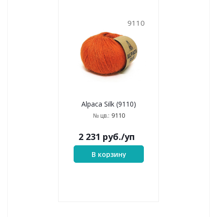
9110
Alpaca Silk (9110)
9110
№ цв.:
2 231
руб.
/уп
В корзину