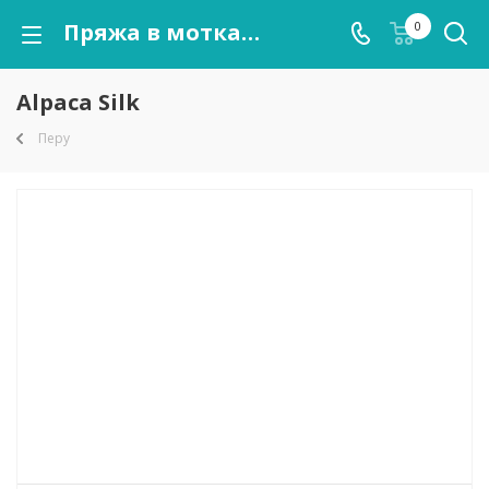
Пряжа в мотках Alpaca Silk оптом от kutnor.ru
0
Alpaca Silk
Перу