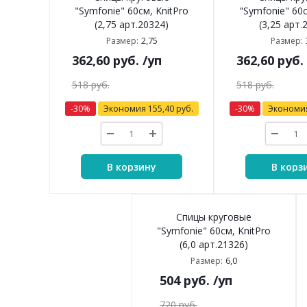
"Symfonie" 60см, KnitPro
"Symfonie" 60с
(2,75 арт.20324)
(3,25 арт.
2,75
Размер:
Размер:
362,60
руб.
/уп
362,60
руб.
518
руб.
518
руб.
-
30
%
Экономия
155,40
руб.
-
30
%
Экономи
В корзину
В корз
Спицы круговые
"Symfonie" 60см, KnitPro
(6,0 арт.21326)
6,0
Размер:
504
руб.
/уп
720
руб.