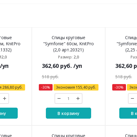
говые
Спицы круговые
Спиц
м, KnitPro
"Symfonie" 60см, KnitPro
"Symfonie
21332)
(2,0 арт.20321)
(2,25
12,0
2,0
Размер:
Раз
/уп
362,60
руб.
/уп
362,60
р
518
руб.
518
руб.
я
286,80
руб.
-
30
%
Экономия
155,40
руб.
-
30
%
Эко
ину
В корзину
В 
говые
Спицы круговые
Спиц