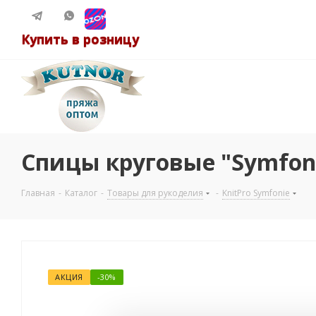
Купить в розницу
Спицы круговые "Symfoni
Главная
-
Каталог
-
Товары для рукоделия
-
KnitPro Symfonie
АКЦИЯ
-30%