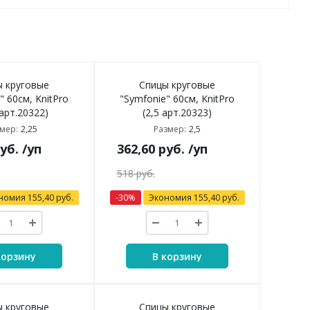
ы круговые
Спицы круговые
" 60см, KnitPro
"Symfonie" 60см, KnitPro
 арт.20322)
(2,5 арт.20323)
2,25
2,5
мер:
Размер:
уб.
/уп
362,60
руб.
/уп
518
руб.
номия
155,40
руб.
-
30
%
Экономия
155,40
руб.
корзину
В корзину
ы круговые
Спицы круговые