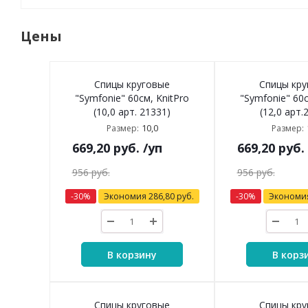
Цены
Спицы круговые
Спицы кру
"Symfonie" 60см, KnitPro
"Symfonie" 60с
(10,0 арт. 21331)
(12,0 арт.
10,0
Размер:
Размер:
669,20
руб.
/уп
669,20
руб.
956
руб.
956
руб.
-
30
%
Экономия
286,80
руб.
-
30
%
Экономи
В корзину
В корз
Спицы круговые
Спицы кру