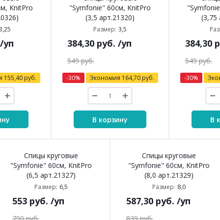
м, KnitPro
"Symfonie" 60см, KnitPro
"Symfonie
20326)
(3,5 арт.21320)
(3,75
3,25
3,5
Размер:
Раз
/уп
384,30
руб.
/уп
384,30
р
549
руб.
549
руб.
я
155,40
руб.
-
30
%
Экономия
164,70
руб.
-
30
%
Эко
ину
В корзину
В 
Спицы круговые
Спицы круговые
"Symfonie" 60см, KnitPro
"Symfonie" 60см, KnitPro
(6,5 арт.21327)
(8,0 арт.21329)
6,5
8,0
Размер:
Размер:
553
руб.
/уп
587,30
руб.
/уп
790
руб.
839
руб.