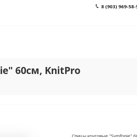
8 (903) 969-58-
e" 60см, KnitPro
Спицы круговые "Symfonie" 