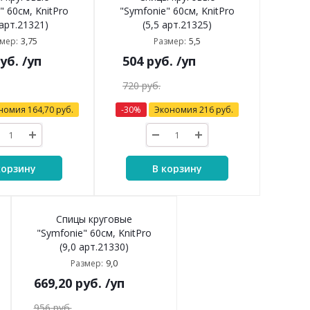
" 60см, KnitPro
"Symfonie" 60см, KnitPro
 арт.21321)
(5,5 арт.21325)
3,75
5,5
мер:
Размер:
уб.
/уп
504
руб.
/уп
720
руб.
номия
164,70
руб.
-
30
%
Экономия
216
руб.
корзину
В корзину
Спицы круговые
"Symfonie" 60см, KnitPro
(9,0 арт.21330)
9,0
Размер:
669,20
руб.
/уп
956
руб.