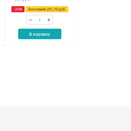
-
30
%
Экономия
251,70
руб.
В корзину