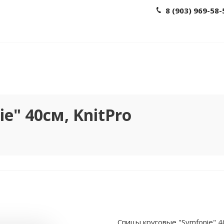
8 (903) 969-58-
e" 40см, KnitPro
Спицы круговые "Symfonie" 