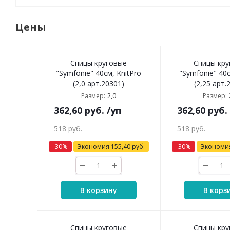
Цены
Спицы круговые
Спицы кру
"Symfonie" 40см, KnitPro
"Symfonie" 40с
(2,0 арт.20301)
(2,25 арт.
2,0
Размер:
Размер:
362,60
руб.
/уп
362,60
руб.
518
руб.
518
руб.
-
30
%
Экономия
155,40
руб.
-
30
%
Экономи
В корзину
В корз
Спицы круговые
Спицы кру