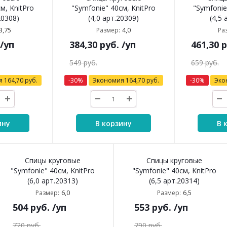
м, KnitPro
"Symfonie" 40см, KnitPro
"Symfonie
20308)
(4,0 арт.20309)
(4,5 
3,75
4,0
Размер:
Ра
/уп
384,30
руб.
/уп
461,30
р
549
руб.
659
руб.
я
164,70
руб.
-
30
%
Экономия
164,70
руб.
-
30
%
Эко
ину
В корзину
В 
Спицы круговые
Спицы круговые
"Symfonie" 40см, KnitPro
"Symfonie" 40см, KnitPro
(6,0 арт.20313)
(6,5 арт.20314)
6,0
6,5
Размер:
Размер:
504
руб.
/уп
553
руб.
/уп
720
руб.
790
руб.