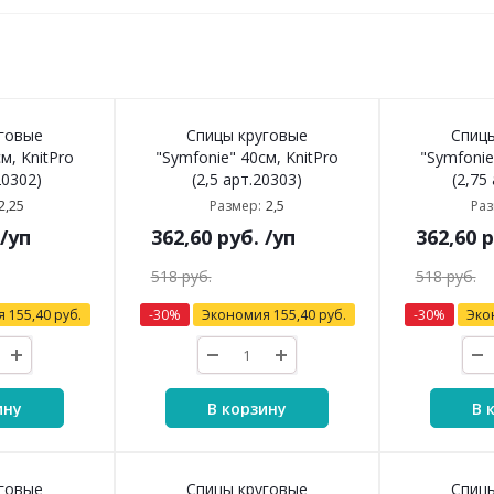
говые
Спицы круговые
Спиц
м, KnitPro
"Symfonie" 40см, KnitPro
"Symfonie
20302)
(2,5 арт.20303)
(2,75
2,25
2,5
Размер:
Раз
/уп
362,60
руб.
/уп
362,60
р
518
руб.
518
руб.
я
155,40
руб.
-
30
%
Экономия
155,40
руб.
-
30
%
Эко
ину
В корзину
В 
говые
Спицы круговые
Спиц