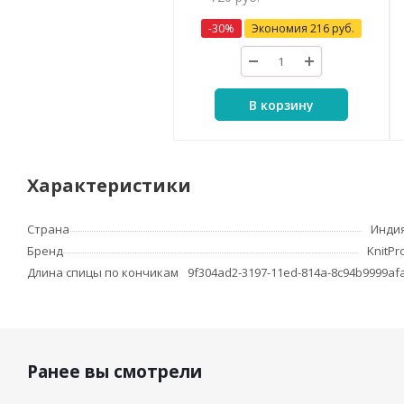
-
30
%
Экономия
216
руб.
В корзину
Характеристики
Страна
Инди
Бренд
KnitPr
Длина спицы по кончикам
9f304ad2-3197-11ed-814a-8c94b9999af
Ранее вы смотрели