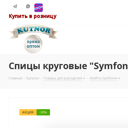
Купить в розницу
Спицы круговые "Symfoni
Главная
-
Каталог
-
Товары для рукоделия
-
KnitPro Symfonie
АКЦИЯ
-30%