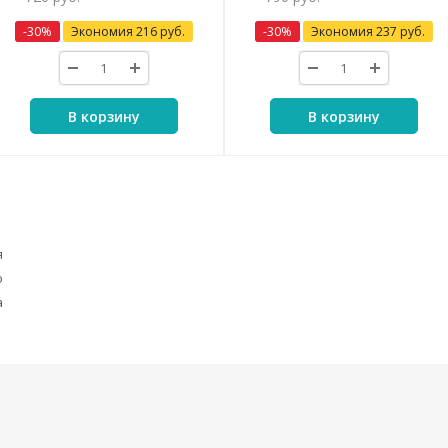
-
30
%
Экономия
216
руб.
-
30
%
Экономия
237
руб.
В корзину
В корзину
я
o
a