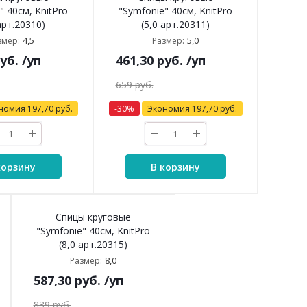
" 40см, KnitPro
"Symfonie" 40см, KnitPro
арт.20310)
(5,0 арт.20311)
4,5
5,0
змер:
Размер:
уб.
/уп
461,30
руб.
/уп
659
руб.
номия
197,70
руб.
-
30
%
Экономия
197,70
руб.
корзину
В корзину
Спицы круговые
"Symfonie" 40см, KnitPro
(8,0 арт.20315)
8,0
Размер:
587,30
руб.
/уп
839
руб.