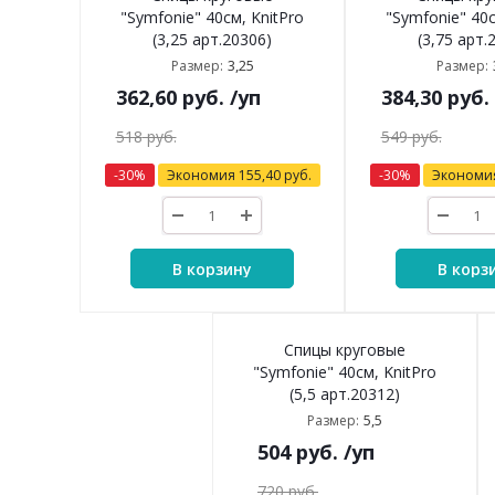
"Symfonie" 40см, KnitPro
"Symfonie" 40с
(3,25 арт.20306)
(3,75 арт.
3,25
Размер:
Размер:
362,60
руб.
/уп
384,30
руб.
518
руб.
549
руб.
-
30
%
Экономия
155,40
руб.
-
30
%
Экономи
В корзину
В корз
Спицы круговые
"Symfonie" 40см, KnitPro
(5,5 арт.20312)
5,5
Размер:
504
руб.
/уп
720
руб.