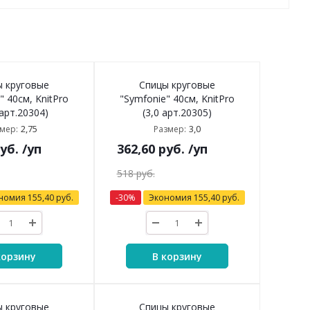
ы круговые
Спицы круговые
" 40см, KnitPro
"Symfonie" 40см, KnitPro
 арт.20304)
(3,0 арт.20305)
2,75
3,0
мер:
Размер:
уб.
/уп
362,60
руб.
/уп
518
руб.
номия
155,40
руб.
-
30
%
Экономия
155,40
руб.
корзину
В корзину
ы круговые
Спицы круговые