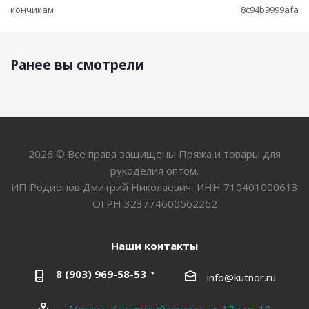
кончикам
8c94b9999afa
Ранее вы смотрели
2026 © Все права защищены Пряжа и товары для
рукоделия оптом.
ИП Родионов Дмитрий Николаевич, ИНН 710401000613
ОГРН 323774600562262
Наши контакты
8 (903) 969-58-53
info@kutnor.ru
г. Москва, Каширский проезд, д. 17 стр. 10