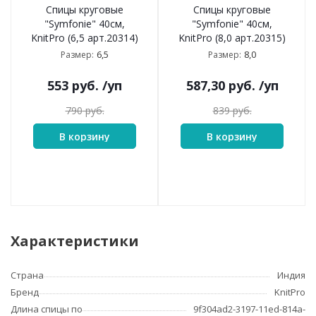
Спицы круговые
Спицы круговые
"Symfonie" 40см,
"Symfonie" 40см,
KnitPro (6,5 арт.20314)
KnitPro (8,0 арт.20315)
6,5
8,0
Размер:
Размер:
553
руб.
/уп
587,30
руб.
/уп
790
руб.
839
руб.
В корзину
В корзину
Характеристики
Страна
Индия
Бренд
KnitPro
Длина спицы по
9f304ad2-3197-11ed-814a-