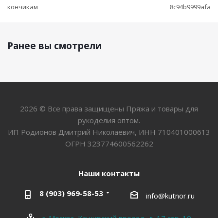
кончикам
8c94b9999afa
Ранее вы смотрели
2026 © Все права защищены Пряжа и товары для
рукоделия оптом.
ИП Родионов Дмитрий Николаевич, ИНН 710401000613
ОГРН 323774600562262
Наши контакты
8 (903) 969-58-53
info@kutnor.ru
г. Москва, Каширский проезд, д. 17 стр. 10