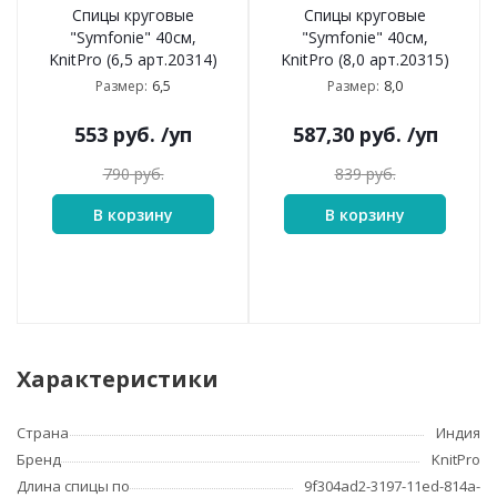
Спицы круговые
Спицы круговые
"Symfonie" 40см,
"Symfonie" 40см,
KnitPro (6,5 арт.20314)
KnitPro (8,0 арт.20315)
6,5
8,0
Размер:
Размер:
553
руб.
/уп
587,30
руб.
/уп
790
руб.
839
руб.
В корзину
В корзину
Характеристики
Страна
Индия
Бренд
KnitPro
Длина спицы по
9f304ad2-3197-11ed-814a-