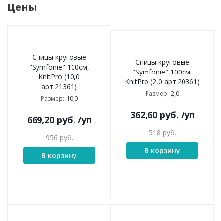
Цены
Спицы круговые
Спицы круговые
"Symfonie" 100см,
"Symfonie" 100см,
KnitPro (10,0
KnitPro (2,0 арт.20361)
арт.21361)
2,0
Размер:
10,0
Размер:
362,60
руб.
/уп
669,20
руб.
/уп
518
руб.
956
руб.
В корзину
В корзину