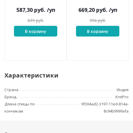
587,30
руб.
/уп
669,20
руб.
/уп
839
руб.
956
руб.
В корзину
В корзину
Характеристики
Страна
Индия
Бренд
KnitPro
Длина спицы по
9f304ad2-3197-11ed-814a-
кончикам
8c94b9999afa