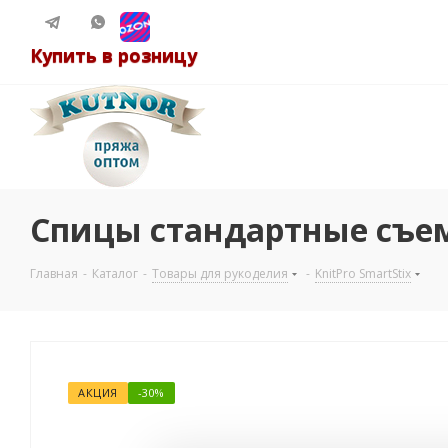
Купить в розницу
Спицы стандартные съемн
Главная
-
Каталог
-
Товары для рукоделия
-
KnitPro SmartStix
АКЦИЯ
-30%