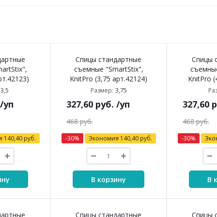
дартные
Спицы стандартные
Спицы 
rtStix",
съемные "SmartStix",
съемные
арт.42123)
KnitPro (3,75 арт.42124)
KnitPro (
3,5
3,75
Размер:
Ра
/уп
327,60
руб.
/уп
327,60
р
468
руб.
468
руб.
я
140,40
руб.
-
30
%
Экономия
140,40
руб.
-
30
%
Эко
ину
В корзину
В 
дартные
Спицы стандартные
Спицы 