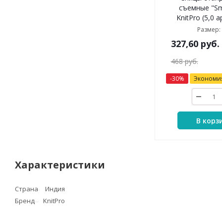
съемные "Sma
KnitPro (5,0 
Размер:
327,60
руб.
468
руб.
-
30
%
Экономи
В корз
Характеристики
Страна
Индия
Бренд
KnitPro