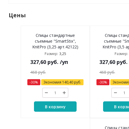
Цены
Спицы стандартные
Спицы стан
съемные "SmartStix",
съемные "Sma
KnitPro (3,25 арт.42122)
KnitPro (3,5 
3,25
Размер:
Размер:
327,60
руб.
/уп
327,60
руб.
468
руб.
468
руб.
-
30
%
Экономия
140,40
руб.
-
30
%
Экономи
В корзину
В корз
Спицы стан