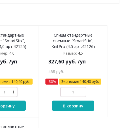
стандартные
Спицы стандартные
 "SmartStix",
съемные "SmartStix",
4,0 арт.42125)
KnitPro (4,5 арт.42126)
4,0
4,5
змер:
Размер:
уб.
/уп
327,60
руб.
/уп
468
руб.
номия
140,40
руб.
-
30
%
Экономия
140,40
руб.
корзину
В корзину
стандартные