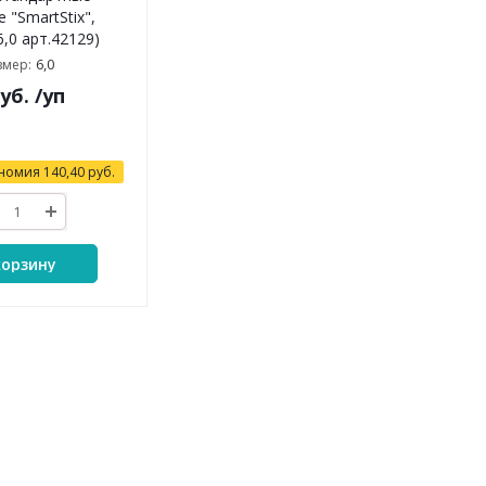
 "SmartStix",
6,0 арт.42129)
6,0
змер:
уб.
/уп
номия
140,40
руб.
корзину