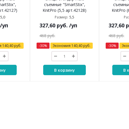
rtStix",
съемные "SmartStix",
съемные
арт.42127)
KnitPro (5,5 арт.42128)
KnitPro (
5,0
5,5
Размер:
Ра
/уп
327,60
руб.
/уп
327,60
р
468
руб.
468
руб.
я
140,40
руб.
-
30
%
Экономия
140,40
руб.
-
30
%
Эко
ину
В корзину
В 