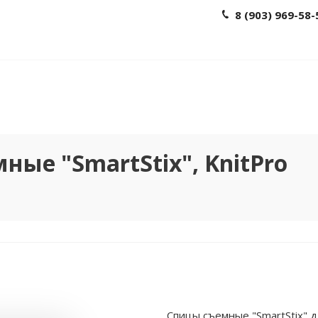
8 (903) 969-58-
ые "SmartStix", KnitPro
Спицы съемные "SmartStix" 