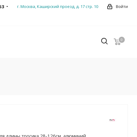
53
г. Москва, Каширский проезд, д. 17 стр. 10
Войти
0
0
для длины тросика 28-126см, алюминий,