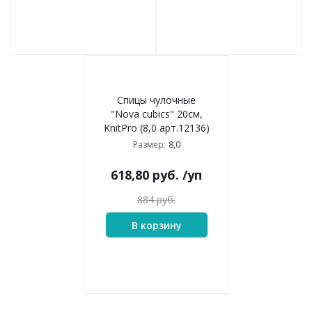
Спицы чулочные
"Nova cubics" 20см,
KnitPro (8,0 арт.12136)
8,0
Размер:
618,80
руб.
/уп
884
руб.
В корзину