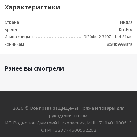
Характеристики
Страна
Индия
Бренд
KnitPro
Длина спицы по
9f304ad2-3197-11ed-814a-
кончикам
8c94b9999afa
Ранее вы смотрели
2026 © Все права защищены Пряжа и товары для
рукоделия оптом.
ИП Родионов Дмитрий Николаевич, ИНН 710401000613
ОГРН 323774600562262