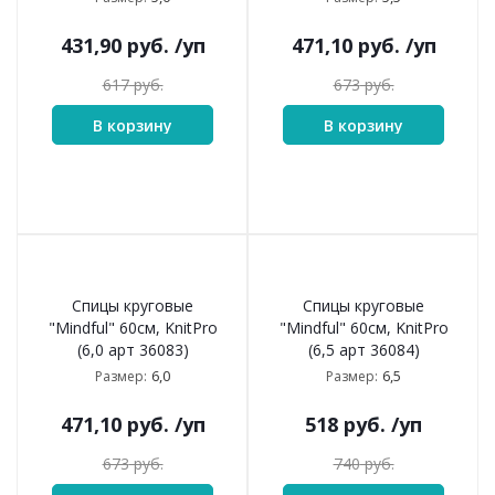
431,90
руб.
/уп
471,10
руб.
/уп
617
руб.
673
руб.
В корзину
В корзину
Спицы круговые
Спицы круговые
"Mindful" 60см, KnitPro
"Mindful" 60см, KnitPro
(6,0 арт 36083)
(6,5 арт 36084)
6,0
6,5
Размер:
Размер:
471,10
руб.
/уп
518
руб.
/уп
673
руб.
740
руб.