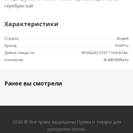
серебристый
Характеристики
Страна
Индия
Бренд
KnitPro
Длина спицы по
9f304ad2-3197-11ed-814a-
кончикам
8c94b9999afa
Ранее вы смотрели
2026 © Все права защищены Пряжа и товары для
рукоделия оптом.