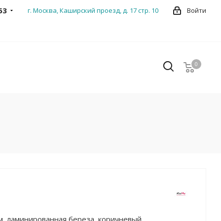
53
г. Москва, Каширский проезд, д. 17 стр. 10
Войти
0
0
см, ламинированная береза, коричневый