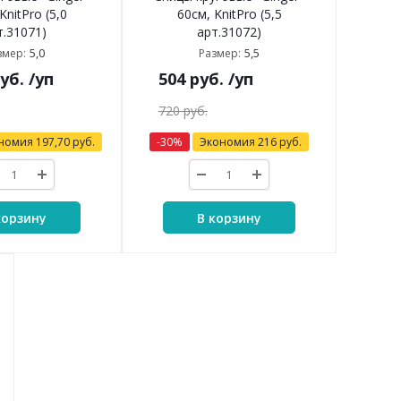
KnitPro (5,0
60см, KnitPro (5,5
т.31071)
арт.31072)
5,0
5,5
змер:
Размер:
уб.
/уп
504
руб.
/уп
720
руб.
номия
197,70
руб.
-
30
%
Экономия
216
руб.
корзину
В корзину