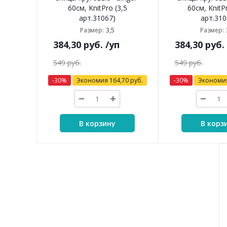
60см, KnitPro (3,5
60см, KnitP
арт.31067)
арт.310
3,5
Размер:
Размер:
384,30
руб.
/уп
384,30
руб.
549
руб.
549
руб.
-
30
%
Экономия
164,70
руб.
-
30
%
Экономи
В корзину
В корз