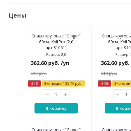
Цены
Спицы круговые "Ginger"
Спицы круговы
60см, KnitPro (2,0
60см, KnitP
арт.31061)
арт.310
2,0
Размер:
Размер:
362,60
руб.
/уп
362,60
руб.
518
руб.
518
руб.
-
30
%
Экономия
155,40
руб.
-
30
%
Экономи
В корзину
В корз
Спицы круговые "Ginger"
Спицы круговы