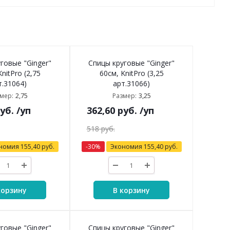
говые "Ginger"
Спицы круговые "Ginger"
nitPro (2,75
60см, KnitPro (3,25
т.31064)
арт.31066)
2,75
3,25
мер:
Размер:
уб.
/уп
362,60
руб.
/уп
518
руб.
номия
155,40
руб.
-
30
%
Экономия
155,40
руб.
корзину
В корзину
говые "Ginger"
Спицы круговые "Ginger"