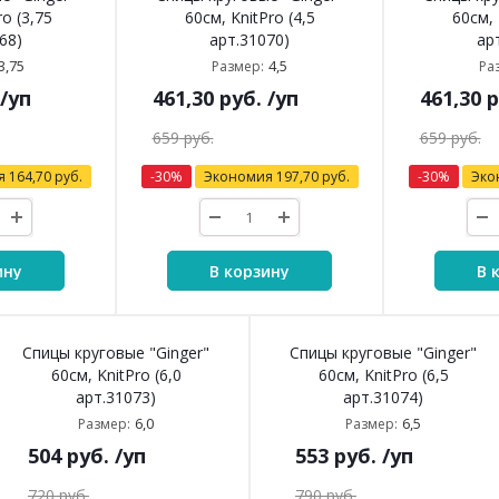
ro (3,75
60см, KnitPro (4,5
60см, 
68)
арт.31070)
ар
3,75
4,5
Размер:
Ра
/уп
461,30
руб.
/уп
461,30
р
659
руб.
659
руб.
я
164,70
руб.
-
30
%
Экономия
197,70
руб.
-
30
%
Эко
ину
В корзину
В 
Спицы круговые "Ginger"
Спицы круговые "Ginger"
60см, KnitPro (6,0
60см, KnitPro (6,5
арт.31073)
арт.31074)
6,0
6,5
Размер:
Размер:
504
руб.
/уп
553
руб.
/уп
720
руб.
790
руб.