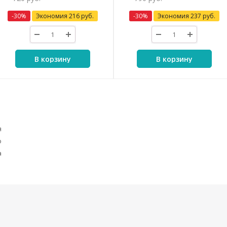
-
30
%
Экономия
216
руб.
-
30
%
Экономия
237
руб.
В корзину
В корзину
я
o
a