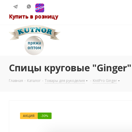
Купить в розницу
Спицы круговые "Ginger" 
Главная
-
Каталог
-
Товары для рукоделия
-
KnitPro Ginger
АКЦИЯ
-30%