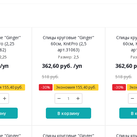
е "Ginger"
Спицы круговые "Ginger"
Спицы кру
ro (2,25
60см, KnitPro (2,5
60см, K
62)
арт.31063)
ар
2,25
2,5
Размер:
Раз
/уп
362,60
руб.
/уп
362,60
р
518
руб.
518
руб.
я
155,40
руб.
-
30
%
Экономия
155,40
руб.
-
30
%
Эко
ину
В корзину
В 
е "Ginger"
Спицы круговые "Ginger"
Спицы кру