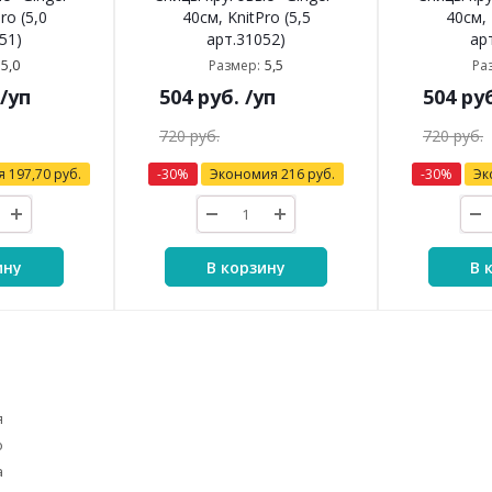
ro (5,0
40см, KnitPro (5,5
40см, 
51)
арт.31052)
ар
5,0
5,5
Размер:
Ра
/уп
504
руб.
/уп
504
руб
720
руб.
720
руб.
я
197,70
руб.
-
30
%
Экономия
216
руб.
-
30
%
Эк
ину
В корзину
В 
я
o
a