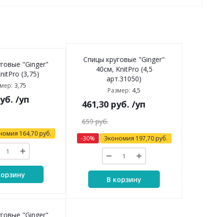
Спицы круговые "Ginger"
говые "Ginger"
40см, KnitPro (4,5
nitPro (3,75)
арт.31050)
3,75
мер:
4,5
Размер:
уб.
/уп
461,30
руб.
/уп
659
руб.
номия
164,70
руб.
-
30
%
Экономия
197,70
руб.
корзину
В корзину
говые "Ginger"