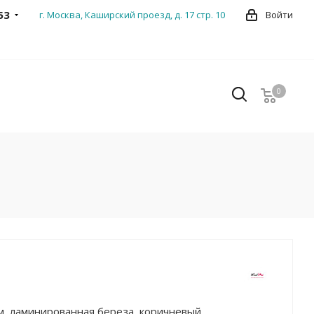
53
г. Москва, Каширский проезд, д. 17 стр. 10
Войти
0
0
см, ламинированная береза, коричневый