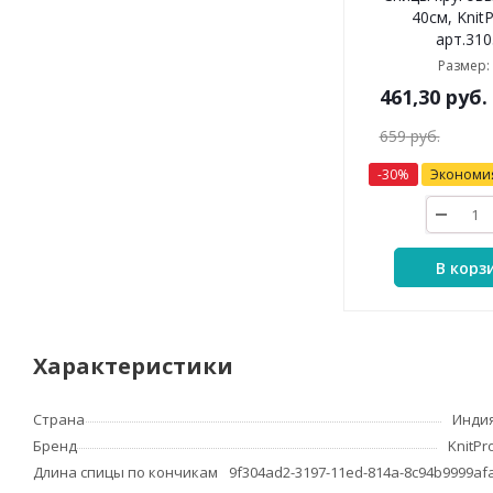
40см, KnitP
арт.310
Размер:
461,30
руб.
659
руб.
-
30
%
Экономи
В корз
Характеристики
Страна
Инди
Бренд
KnitPr
Длина спицы по кончикам
9f304ad2-3197-11ed-814a-8c94b9999af