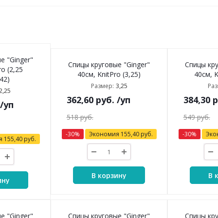
е "Ginger"
Спицы круговые "Ginger"
Спицы кру
ro (2,25
40см, KnitPro (3,25)
40см, K
42)
3,25
Размер:
Раз
2,25
362,60
руб.
/уп
384,30
р
/уп
518
руб.
549
руб.
-
30
%
Экономия
155,40
руб.
-
30
%
Эко
я
155,40
руб.
В корзину
В 
ину
е "Ginger"
Спицы круговые "Ginger"
Спицы кру