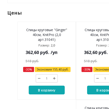
Цены
Спицы круговые "Ginger"
Спицы круговы
40см, KnitPro (2,0
40см, KnitP
арт.31041)
арт.310
2,0
Размер:
Размер:
362,60
руб.
/уп
362,60
руб.
518
руб.
518
руб.
-
30
%
Экономия
155,40
руб.
-
30
%
Экономи
В корзину
В корз
Спицы круговы