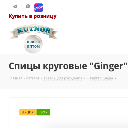
Купить в розницу
Спицы круговые "Ginger" 
Главная
-
Каталог
-
Товары для рукоделия
-
KnitPro Ginger
АКЦИЯ
-30%