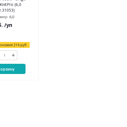
KnitPro (6,0
т.31053)
6,0
змер:
.
/уп
ономия
216
руб.
корзину