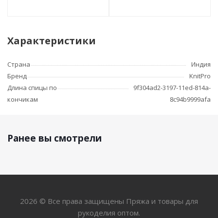
Характеристики
Страна
Индия
Бренд
KnitPro
Длина спицы по
9f304ad2-3197-11ed-814a-
кончикам
8c94b9999afa
Ранее вы смотрели
2026 © Все права защищены Пряжа и товары для
рукоделия оптом.