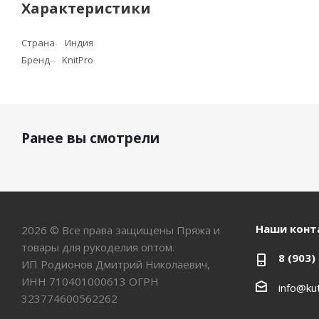
Характеристики
Страна
Индия
Бренд
KnitPro
Ранее вы смотрели
Наши конт
2026 © Все права защищены Пряжа и
товары для рукоделия оптом.
8 (903)
ИП Родионов Дмитрий Николаевич,
ИНН 710401000613 ОГРН
info@kut
323774600562262