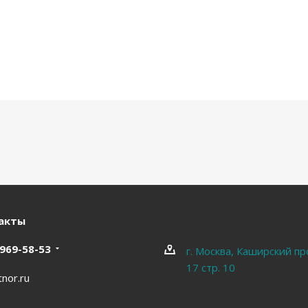
акты
 969-58-53
г. Москва, Каширский пр
17 стр. 10
nor.ru