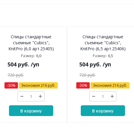
Спицы стандартные
Спицы стандартные
съемные "Cubics",
съемные "Cubics",
KnitPro (6,0 арт.25405)
KnitPro (6,5 арт.25406)
6,0
6,5
Размер:
Размер:
504
руб.
/уп
504
руб.
/уп
720
руб.
720
руб.
-
30
%
Экономия
216
руб.
-
30
%
Экономия
216
руб.
В корзину
В корзину