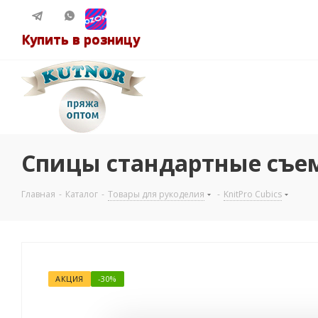
Купить в розницу
Спицы стандартные съемн
Главная
-
Каталог
-
Товары для рукоделия
-
KnitPro Cubics
АКЦИЯ
-30%