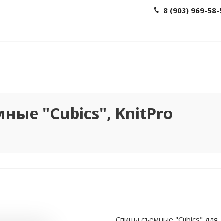
8 (903) 969-58-
ые "Cubics", KnitPro
Спицы съемные "Cubics" для