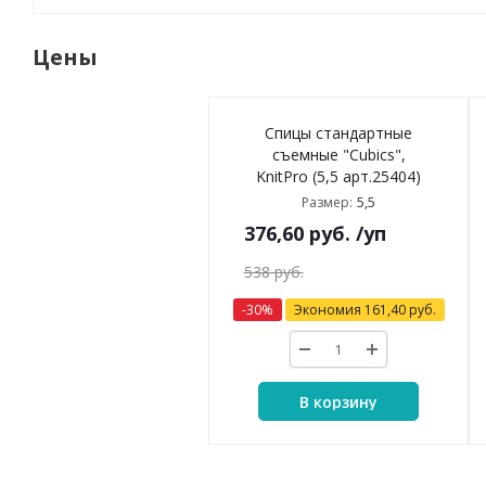
Цены
Спицы стандартные
съемные "Cubics",
KnitPro (5,5 арт.25404)
5,5
Размер:
376,60
руб.
/уп
538
руб.
-
30
%
Экономия
161,40
руб.
В корзину