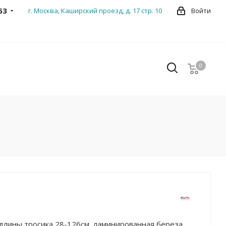
53
г. Москва, Каширский проезд, д. 17 стр. 10
Войти
0
0
 длины тросика 28-126см, ламинированная береза,