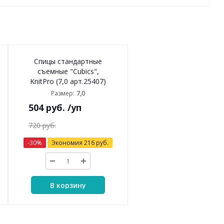
Спицы стандартные
съемные "Cubics",
KnitPro (7,0 арт.25407)
7,0
Размер:
504
руб.
/уп
720
руб.
-
30
%
Экономия
216
руб.
В корзину