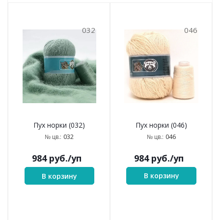
032
046
Пух норки (046)
Пух норки (032)
046
032
№ цв.:
№ цв.:
984
руб.
/уп
984
руб.
/уп
В корзину
В корзину