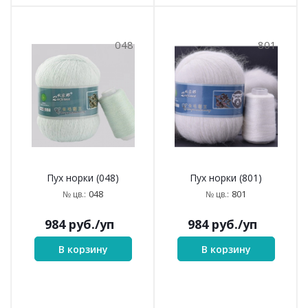
048
801
Пух норки (048)
Пух норки (801)
048
801
№ цв.:
№ цв.:
984
руб.
/уп
984
руб.
/уп
В корзину
В корзину