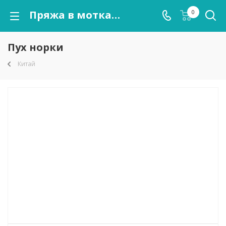
Пряжа в мотках Пух норки оптом от kutnor.ru
0
Пух норки
Китай