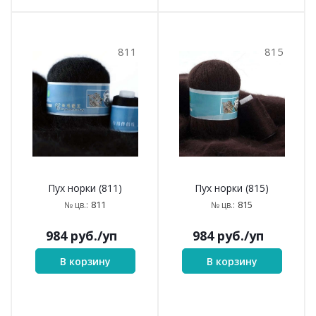
811
815
Пух норки (811)
Пух норки (815)
811
815
№ цв.:
№ цв.:
984
руб.
/уп
984
руб.
/уп
В корзину
В корзину