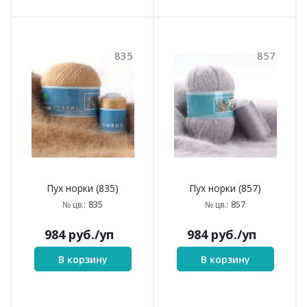
835
857
Пух норки (835)
Пух норки (857)
835
857
№ цв.:
№ цв.:
984
руб.
/уп
984
руб.
/уп
В корзину
В корзину