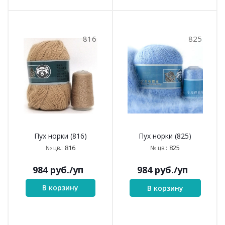
825
816
Пух норки (816)
Пух норки (825)
816
825
№ цв.:
№ цв.:
984
руб.
/уп
984
руб.
/уп
В корзину
В корзину