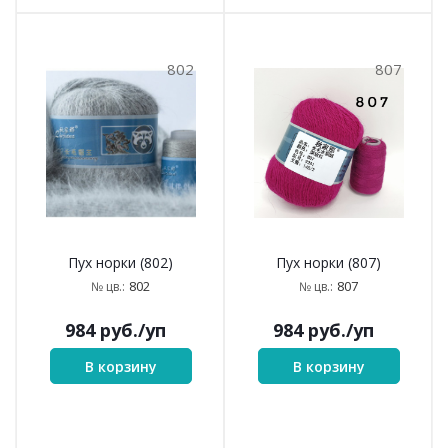
802
807
Пух норки (802)
Пух норки (807)
802
807
№ цв.:
№ цв.:
984
руб.
/уп
984
руб.
/уп
В корзину
В корзину