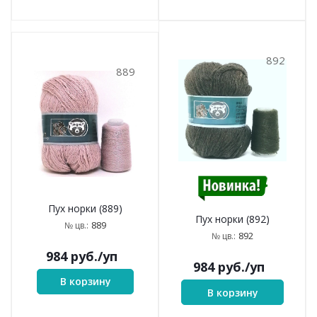
892
889
Пух норки (889)
Пух норки (892)
889
№ цв.:
892
№ цв.:
984
руб.
/уп
984
руб.
/уп
В корзину
В корзину