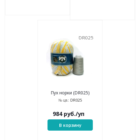
DR025
Пух норки (DR025)
DR025
№ цв.:
984
руб.
/уп
В корзину