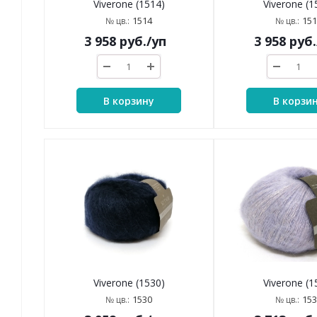
Viverone (1514)
Viverone (1
1514
151
№ цв.:
№ цв.:
3 958
руб.
/уп
3 958
руб.
В корзину
В корзи
Viverone (1530)
Viverone (1
1530
153
№ цв.:
№ цв.: