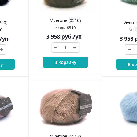
Viverone (0510)
200)
Vivero
0510
№ цв.:
0
№ цв
3 958
руб.
/уп
/уп
3 958
р
В корзину
ну
В к
Viverone (1517)