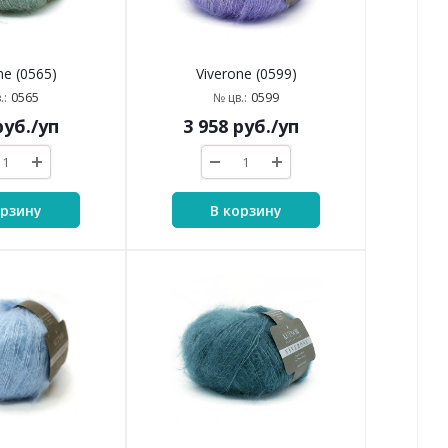
ne (0565)
Viverone (0599)
0565
0599
.:
№ цв.:
уб.
/уп
3 958
руб.
/уп
орзину
В корзину