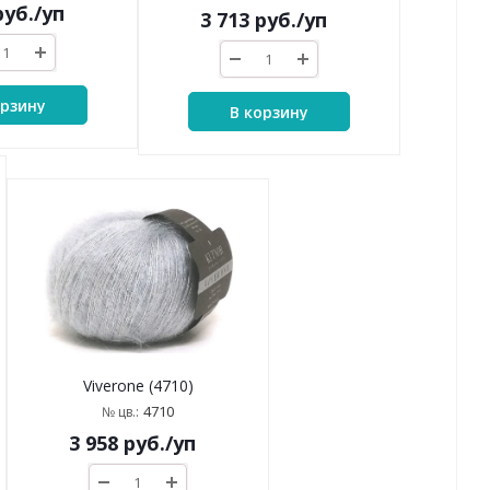
уб.
/уп
3 713
руб.
/уп
орзину
В корзину
Viverone (4710)
4710
№ цв.:
3 958
руб.
/уп