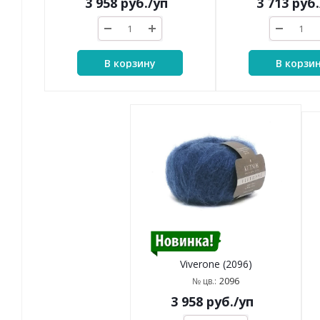
3 958
руб.
/уп
3 713
руб.
В корзину
В корзи
Viverone (2096)
2096
№ цв.:
3 958
руб.
/уп