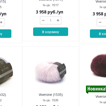
515)
Vivero
1517
№ цв.:
5
№ цв
3 958
руб.
/уп
/уп
3 958
р
В корзину
ну
В к
532)
Viverone (1535)
Vivero
2
1535
№ цв.:
№ цв