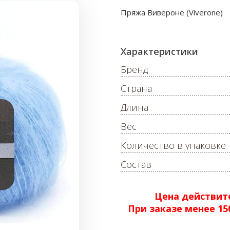
Пряжа Вивероне (Viverone)
Характеристики
Бренд
Страна
Длина
Вес
Количество в упаковке
Состав
Цена действите
При заказе менее 1