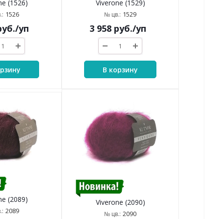
ne (1526)
Viverone (1529)
1526
1529
.:
№ цв.:
уб.
/уп
3 958
руб.
/уп
орзину
В корзину
ne (2089)
Viverone (2090)
2089
.:
2090
№ цв.: