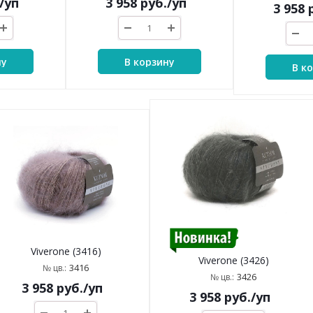
/уп
3 958
руб.
/уп
3 958
р
ну
В корзину
В к
Viverone (3416)
Viverone (3426)
3416
№ цв.:
3426
№ цв.:
3 958
руб.
/уп
3 958
руб.
/уп