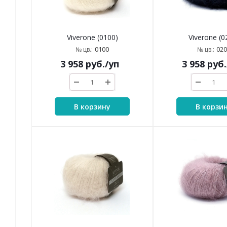
Viverone (0100)
Viverone (0
0100
020
№ цв.:
№ цв.:
3 958
руб.
/уп
3 958
руб.
В корзину
В корзи