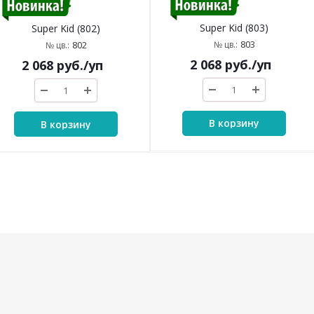
Super Kid (803)
Super Kid (802)
803
№ цв.:
802
№ цв.:
2 068
руб.
/уп
2 068
руб.
/уп
В корзину
В корзину