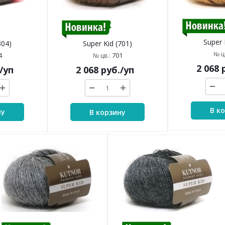
Super 
304)
Super Kid (701)
№ цв
4
701
№ цв.:
2 068
р
/уп
2 068
руб.
/уп
В к
ну
В корзину