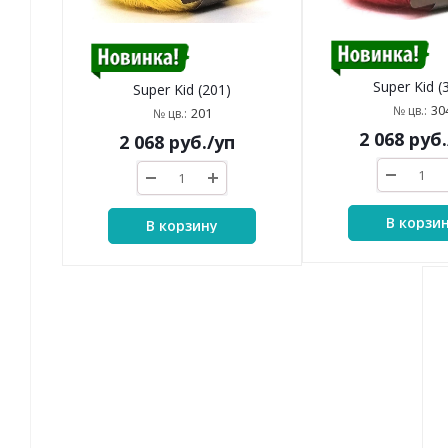
Super Kid (
Super Kid (201)
30
№ цв.:
201
№ цв.:
2 068
руб.
2 068
руб.
/уп
В корзи
В корзину