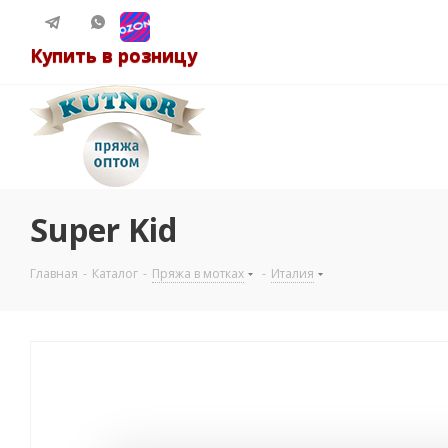
Купить в розницу
Super Kid
Главная
-
Каталог
-
Пряжа в мотках
-
Италия