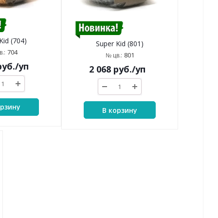
Kid (704)
Super Kid (801)
704
.:
801
№ цв.:
уб.
/уп
2 068
руб.
/уп
орзину
В корзину