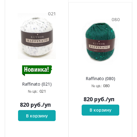
021
080
Raffinato (080)
Raffinato (021)
080
№ цв.:
021
№ цв.:
820
руб.
/уп
820
руб.
/уп
В корзину
В корзину