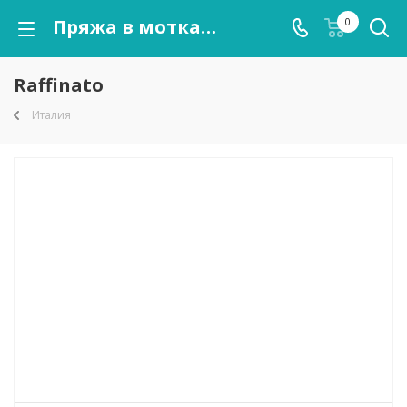
Пряжа в мотках Raffinato оптом от kutnor.ru
0
Raffinato
Италия