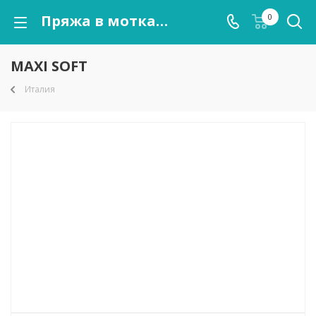
Пряжа в мотках MAXI SOFT оптом от kutnor.ru
0
MAXI SOFT
Италия