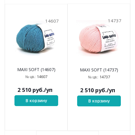
14737
14607
MAXI SOFT (14607)
MAXI SOFT (14737)
14607
№ цв.:
14737
№ цв.:
2 510
руб.
/уп
2 510
руб.
/уп
В корзину
В корзину