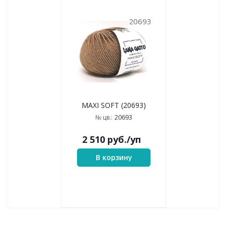
20693
MAXI SOFT (20693)
20693
№ цв.:
2 510
руб.
/уп
В корзину