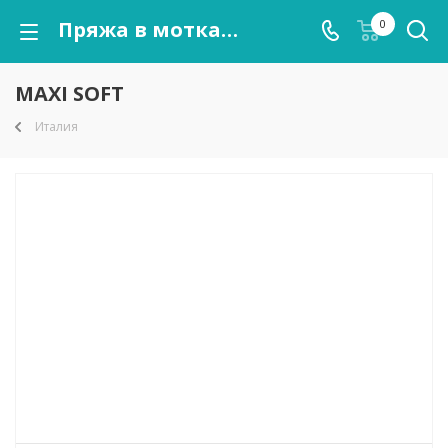
Пряжа в мотках MAXI SOFT оптом от kutnor.ru
0
MAXI SOFT
Италия