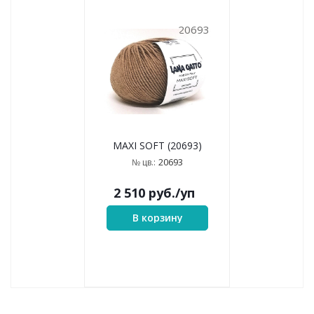
20693
MAXI SOFT (20693)
20693
№ цв.:
2 510
руб.
/уп
В корзину