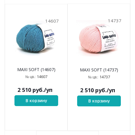
14737
14607
MAXI SOFT (14607)
MAXI SOFT (14737)
14607
№ цв.:
14737
№ цв.:
2 510
руб.
/уп
2 510
руб.
/уп
В корзину
В корзину