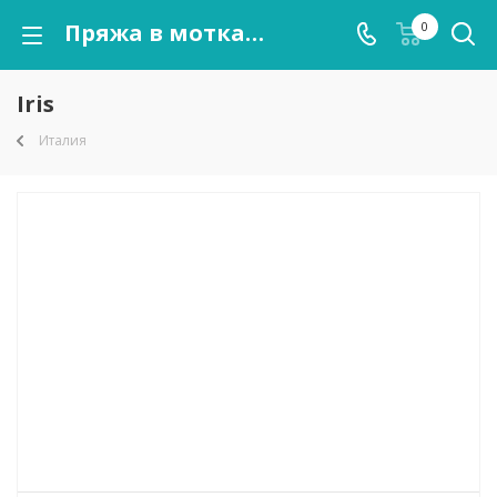
Пряжа в мотках Iris оптом от kutnor.ru
0
Iris
Италия