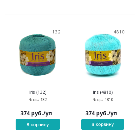
132
4810
Iris (4810)
Iris (132)
4810
132
№ цв.:
№ цв.:
374
руб.
/уп
374
руб.
/уп
В корзину
В корзину