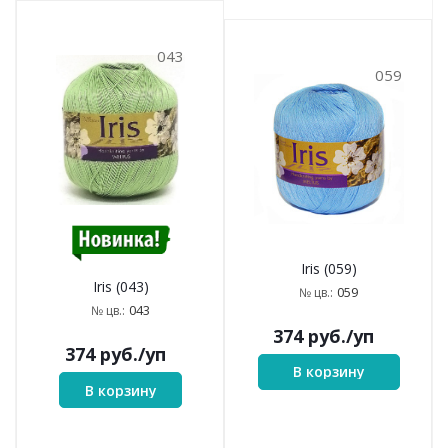
043
059
Iris (059)
Iris (043)
059
№ цв.:
043
№ цв.:
374
руб.
/уп
374
руб.
/уп
В корзину
В корзину