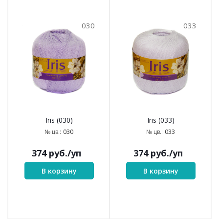
030
033
Iris (030)
Iris (033)
030
033
№ цв.:
№ цв.:
374
руб.
/уп
374
руб.
/уп
В корзину
В корзину