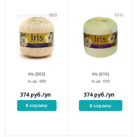
003
010
Iris (003)
Iris (010)
003
010
№ цв.:
№ цв.:
374
руб.
/уп
374
руб.
/уп
В корзину
В корзину