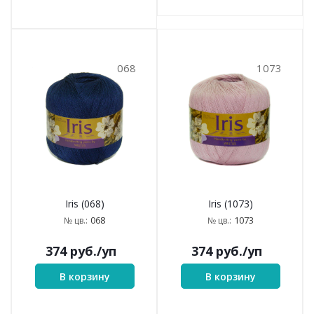
068
1073
Iris (068)
Iris (1073)
068
1073
№ цв.:
№ цв.:
374
руб.
/уп
374
руб.
/уп
В корзину
В корзину