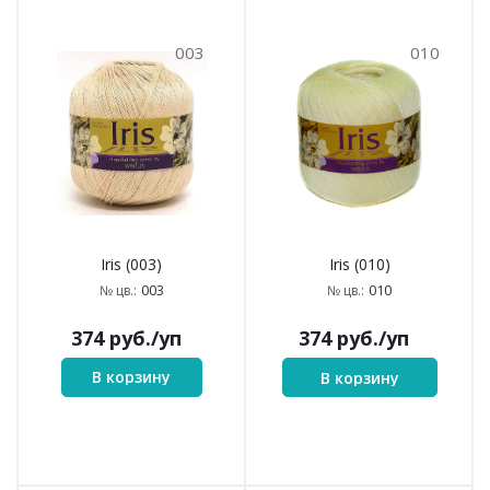
003
010
Iris (003)
Iris (010)
003
010
№ цв.:
№ цв.:
374
руб.
/уп
374
руб.
/уп
В корзину
В корзину