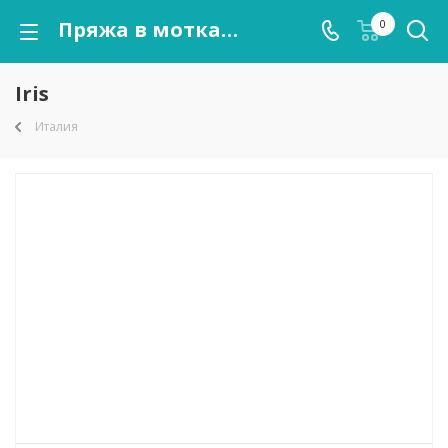
Пряжа в мотках Iris оптом от kutnor.ru
0
Iris
Италия