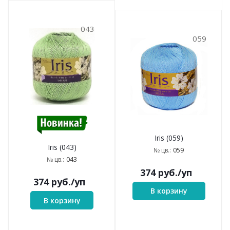
043
059
Iris (059)
Iris (043)
059
№ цв.:
043
№ цв.:
374
руб.
/уп
374
руб.
/уп
В корзину
В корзину