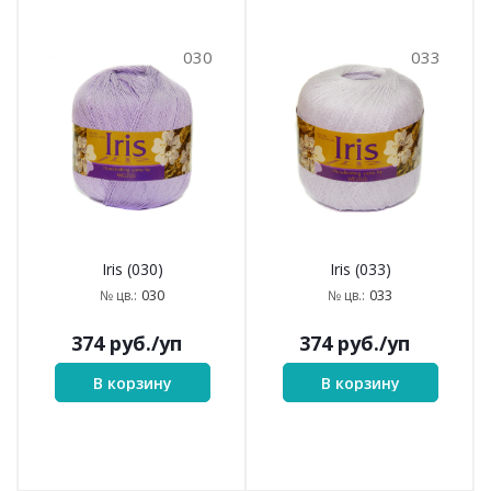
030
033
Iris (030)
Iris (033)
030
033
№ цв.:
№ цв.:
374
руб.
/уп
374
руб.
/уп
В корзину
В корзину