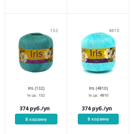
132
4810
Iris (4810)
Iris (132)
4810
132
№ цв.:
№ цв.:
374
руб.
/уп
374
руб.
/уп
В корзину
В корзину