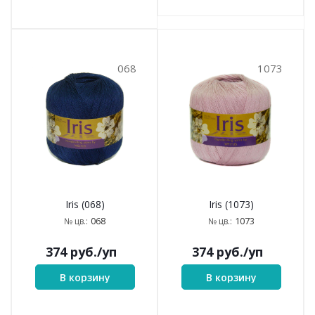
068
1073
Iris (068)
Iris (1073)
068
1073
№ цв.:
№ цв.:
374
руб.
/уп
374
руб.
/уп
В корзину
В корзину