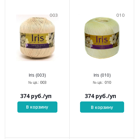
003
010
Iris (003)
Iris (010)
003
010
№ цв.:
№ цв.:
374
руб.
/уп
374
руб.
/уп
В корзину
В корзину