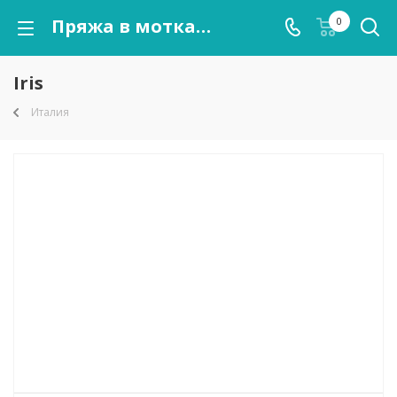
Пряжа в мотках Iris оптом от kutnor.ru
0
Iris
Италия