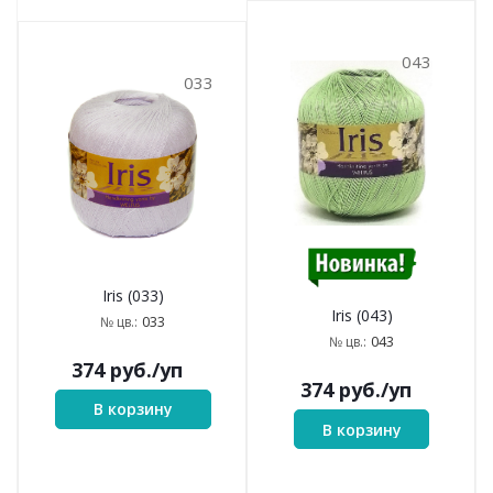
043
033
Iris (033)
Iris (043)
033
№ цв.:
043
№ цв.:
374
руб.
/уп
374
руб.
/уп
В корзину
В корзину