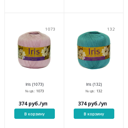
1073
132
Iris (1073)
Iris (132)
1073
132
№ цв.:
№ цв.:
374
руб.
/уп
374
руб.
/уп
В корзину
В корзину