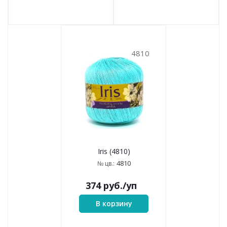
4810
Iris (4810)
4810
№ цв.:
374
руб.
/уп
В корзину