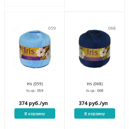
059
068
Iris (059)
Iris (068)
059
068
№ цв.:
№ цв.:
374
руб.
/уп
374
руб.
/уп
В корзину
В корзину