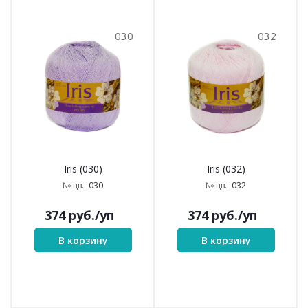
030
032
Iris (030)
Iris (032)
030
032
№ цв.:
№ цв.:
374
руб.
/уп
374
руб.
/уп
В корзину
В корзину