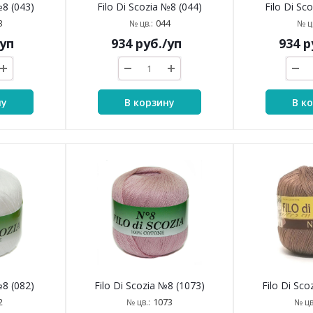
№8 (043)
Filo Di Scozia №8 (044)
Filo Di Sc
3
044
№ цв.:
№ цв
/уп
934
руб.
/уп
934
р
ну
В корзину
В к
№8 (082)
Filo Di Scozia №8 (1073)
Filo Di Sco
2
1073
№ цв.:
№ цв