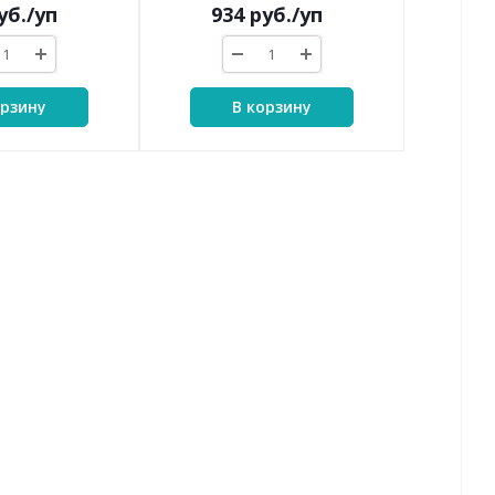
уб.
/уп
934
руб.
/уп
орзину
В корзину