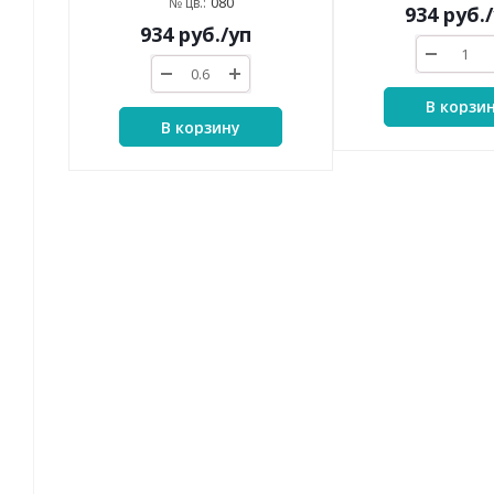
080
№ цв.:
934
руб.
934
руб.
/уп
В корзи
В корзину