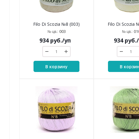
Filo Di Scozia №8 (003)
Filo Di Scozia 
003
01
№ цв.:
№ цв.:
934
руб.
/уп
934
руб.
В корзину
В корзи