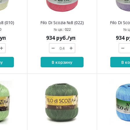
№8 (010)
Filo Di Scozia №8 (022)
Filo Di Sc
0
022
№ цв.:
№ цв
/уп
934
руб.
/уп
934
р
ну
В корзину
В к