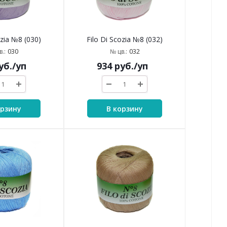
ozia №8 (030)
Filo Di Scozia №8 (032)
030
032
.:
№ цв.:
уб.
/уп
934
руб.
/уп
орзину
В корзину