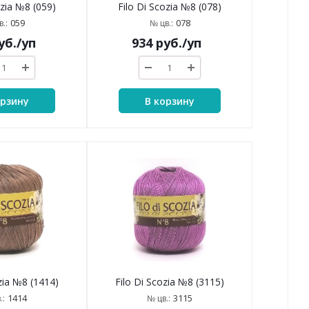
ozia №8 (059)
Filo Di Scozia №8 (078)
059
078
.:
№ цв.:
уб.
/уп
934
руб.
/уп
орзину
В корзину
zia №8 (1414)
Filo Di Scozia №8 (3115)
1414
3115
.:
№ цв.: