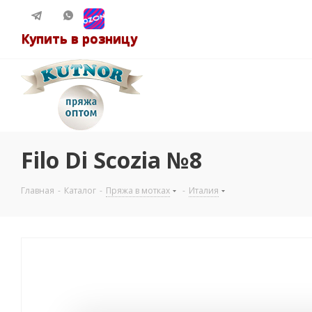
Купить в розницу
Filo Di Scozia №8
Главная
-
Каталог
-
Пряжа в мотках
-
Италия