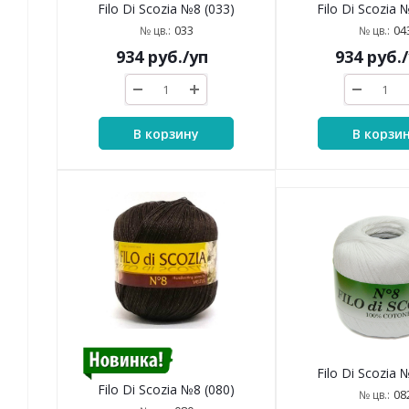
Filo Di Scozia №8 (033)
Filo Di Scozia 
033
04
№ цв.:
№ цв.:
934
руб.
/уп
934
руб.
В корзину
В корзи
Filo Di Scozia 
Filo Di Scozia №8 (080)
08
№ цв.: