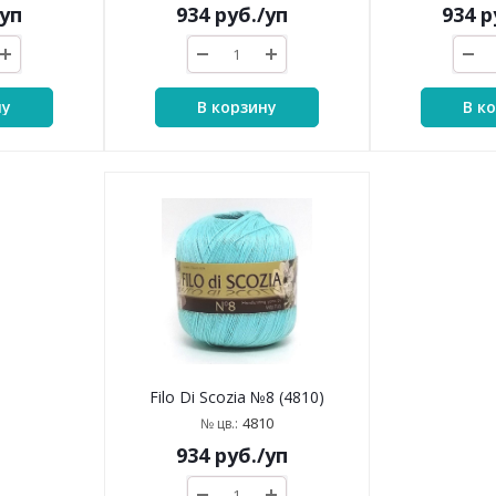
/уп
934
руб.
/уп
934
р
ну
В корзину
В к
Filo Di Scozia №8 (4810)
4810
№ цв.:
934
руб.
/уп