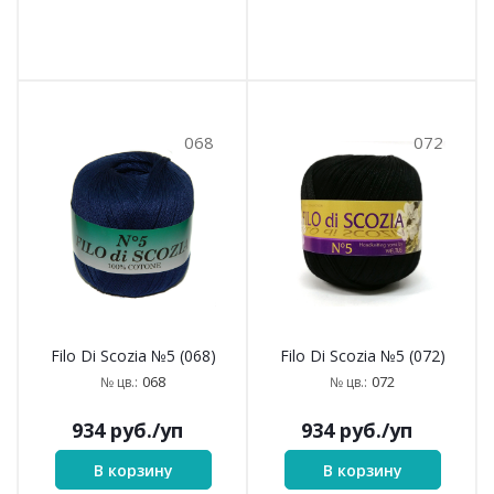
068
072
Filo Di Scozia №5 (068)
Filo Di Scozia №5 (072)
068
072
№ цв.:
№ цв.:
934
руб.
/уп
934
руб.
/уп
В корзину
В корзину