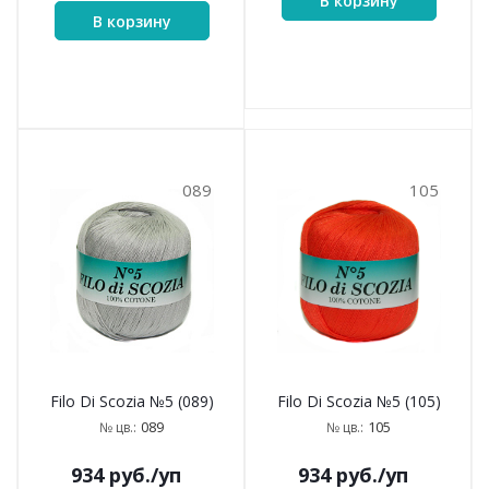
В корзину
В корзину
089
105
Filo Di Scozia №5 (089)
Filo Di Scozia №5 (105)
089
105
№ цв.:
№ цв.:
934
руб.
/уп
934
руб.
/уп