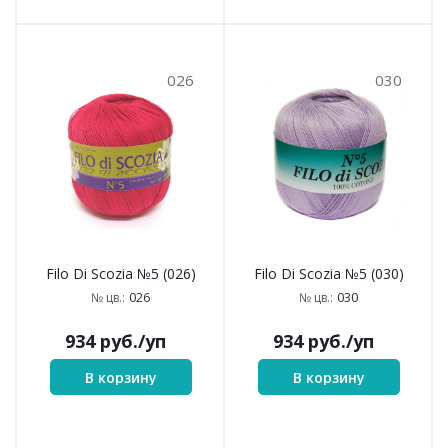
026
030
Filo Di Scozia №5 (026)
Filo Di Scozia №5 (030)
026
030
№ цв.:
№ цв.:
934
руб.
/уп
934
руб.
/уп
В корзину
В корзину