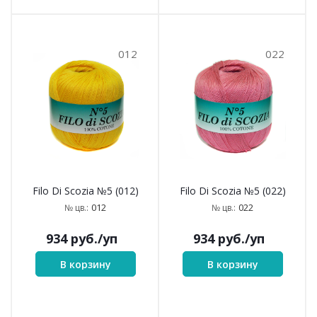
012
022
Filo Di Scozia №5 (012)
Filo Di Scozia №5 (022)
012
022
№ цв.:
№ цв.:
934
руб.
/уп
934
руб.
/уп
В корзину
В корзину