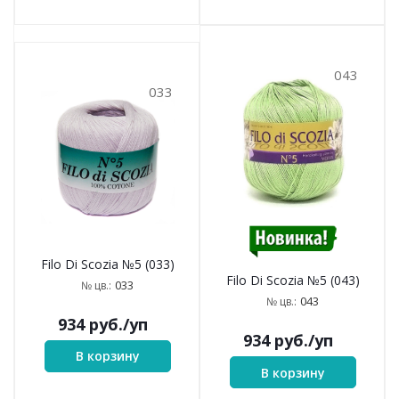
043
033
Filo Di Scozia №5 (033)
Filo Di Scozia №5 (043)
033
№ цв.:
043
№ цв.:
934
руб.
/уп
934
руб.
/уп
В корзину
В корзину