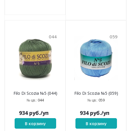
044
059
Filo Di Scozia №5 (044)
Filo Di Scozia №5 (059)
044
059
№ цв.:
№ цв.:
934
руб.
/уп
934
руб.
/уп
В корзину
В корзину