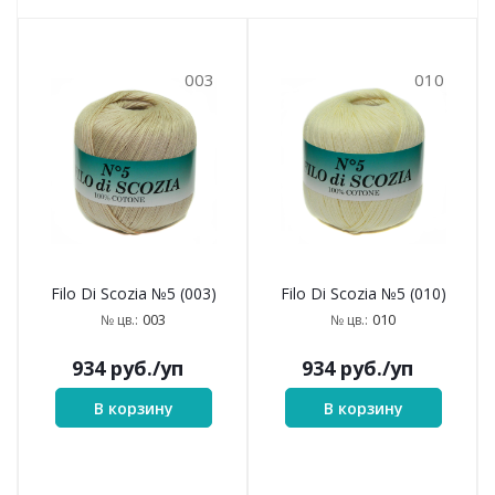
003
010
Filo Di Scozia №5 (003)
Filo Di Scozia №5 (010)
003
010
№ цв.:
№ цв.:
934
руб.
/уп
934
руб.
/уп
В корзину
В корзину