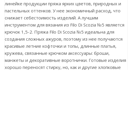
линейке продукции пряжа ярких цветов, природных и
пастельных оттенков. У нее экономичный расход, что
снижает себестоимость изделий. А лучшим
инструментом для вязания из Filo Di Scozia №5 является
крючок 1,5-2. Пряжа Filo Di Scozia №5 идеальна для
создания сложных ажуров, поэтому из нее получаются
красивые летние кофточки и топы, длинные платья,
кружева, связанные крючком аксессуары: броши,
манжеты и декоративные воротнички. Готовые изделия
хорошо переносят стирку, но, как и другие хлопковые
вещи, могут дать небольшую усадку. Это нужно
учитывать, выбирая температурный режим.
Ранее вы смотрели