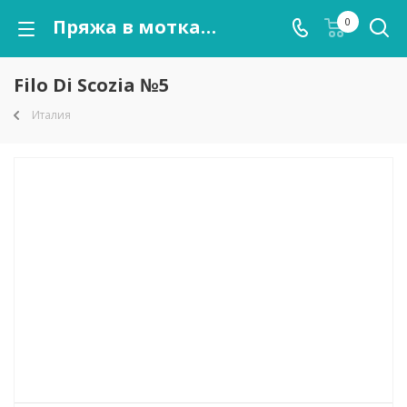
Пряжа в мотках Filo Di Scozia №5 оптом от kutnor.ru
0
Filo Di Scozia №5
Италия