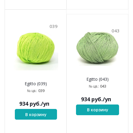
039
043
Egitto (043)
Egitto (039)
043
№ цв.:
039
№ цв.:
934
руб.
/уп
934
руб.
/уп
В корзину
В корзину