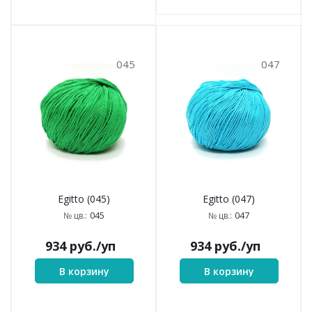
045
047
Egitto (045)
Egitto (047)
045
047
№ цв.:
№ цв.:
934
руб.
/уп
934
руб.
/уп
В корзину
В корзину