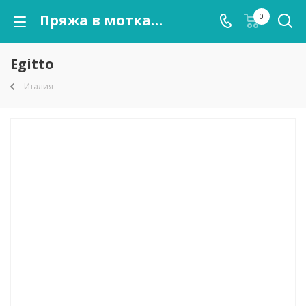
Пряжа в мотках Egitto оптом от kutnor.ru
0
Egitto
Италия