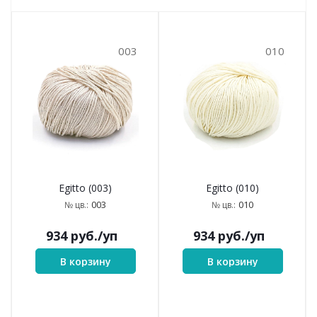
003
010
Egitto (003)
Egitto (010)
003
010
№ цв.:
№ цв.:
934
руб.
/уп
934
руб.
/уп
В корзину
В корзину