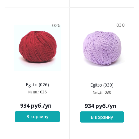
030
026
Egitto (026)
Egitto (030)
026
№ цв.:
030
№ цв.:
934
руб.
/уп
934
руб.
/уп
В корзину
В корзину