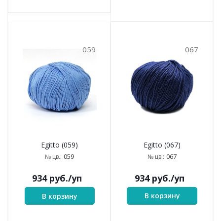
059
067
Egitto (067)
Egitto (059)
067
059
№ цв.:
№ цв.:
934
руб.
/уп
934
руб.
/уп
В корзину
В корзину