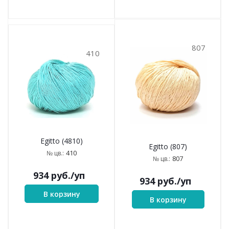
807
410
Egitto (4810)
Egitto (807)
410
№ цв.:
807
№ цв.:
934
руб.
/уп
934
руб.
/уп
В корзину
В корзину