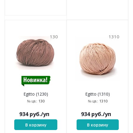
130
1310
Egitto (1310)
Egitto (1230)
1310
130
№ цв.:
№ цв.:
934
руб.
/уп
934
руб.
/уп
В корзину
В корзину