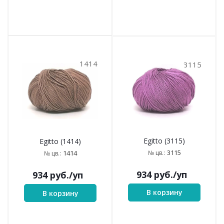
1414
3115
Egitto (3115)
Egitto (1414)
3115
№ цв.:
1414
№ цв.:
934
руб.
/уп
934
руб.
/уп
В корзину
В корзину