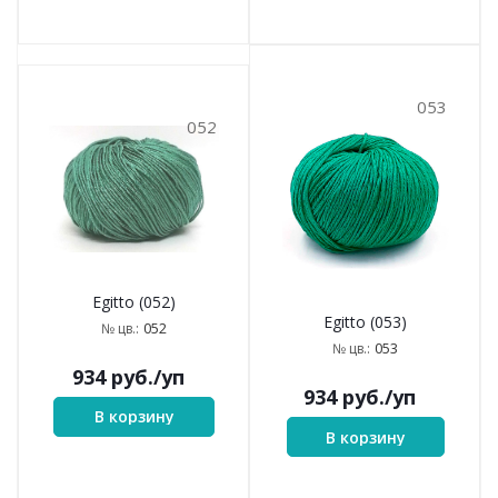
053
052
Egitto (052)
Egitto (053)
052
№ цв.:
053
№ цв.:
934
руб.
/уп
934
руб.
/уп
В корзину
В корзину