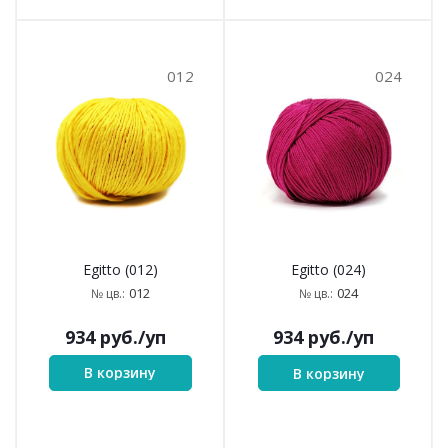
012
024
Egitto (012)
Egitto (024)
012
024
№ цв.:
№ цв.:
934
руб.
/уп
934
руб.
/уп
В корзину
В корзину