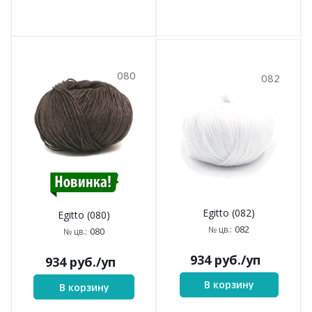
080
082
Egitto (082)
Egitto (080)
082
№ цв.:
080
№ цв.:
934
руб.
/уп
934
руб.
/уп
В корзину
В корзину