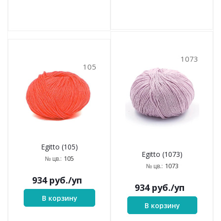
1073
105
Egitto (105)
Egitto (1073)
105
№ цв.:
1073
№ цв.:
934
руб.
/уп
934
руб.
/уп
В корзину
В корзину