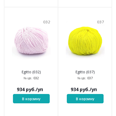
032
037
Egitto (032)
Egitto (037)
032
037
№ цв.:
№ цв.:
934
руб.
/уп
934
руб.
/уп
В корзину
В корзину