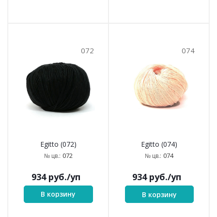
072
074
Egitto (072)
Egitto (074)
072
074
№ цв.:
№ цв.:
934
руб.
/уп
934
руб.
/уп
В корзину
В корзину