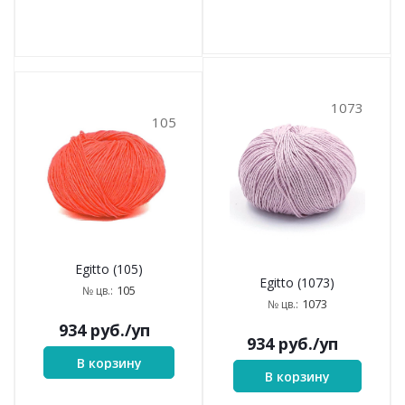
1073
105
Egitto (105)
Egitto (1073)
105
№ цв.:
1073
№ цв.:
934
руб.
/уп
934
руб.
/уп
В корзину
В корзину