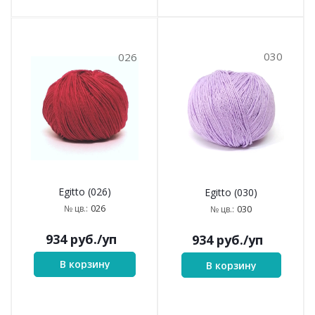
030
026
Egitto (026)
Egitto (030)
026
№ цв.:
030
№ цв.:
934
руб.
/уп
934
руб.
/уп
В корзину
В корзину