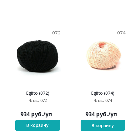
072
074
Egitto (072)
Egitto (074)
072
074
№ цв.:
№ цв.:
934
руб.
/уп
934
руб.
/уп
В корзину
В корзину