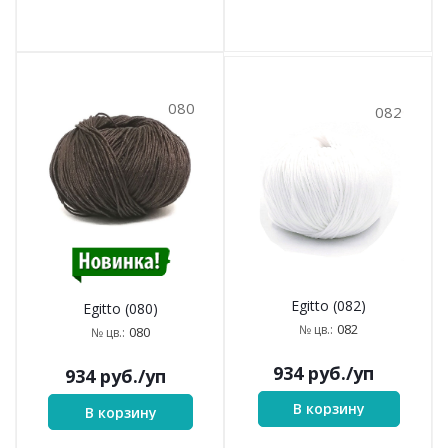
080
082
Egitto (082)
Egitto (080)
082
№ цв.:
080
№ цв.:
934
руб.
/уп
934
руб.
/уп
В корзину
В корзину