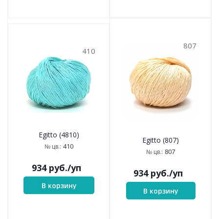
807
410
Egitto (4810)
Egitto (807)
410
№ цв.:
807
№ цв.:
934
руб.
/уп
934
руб.
/уп
В корзину
В корзину