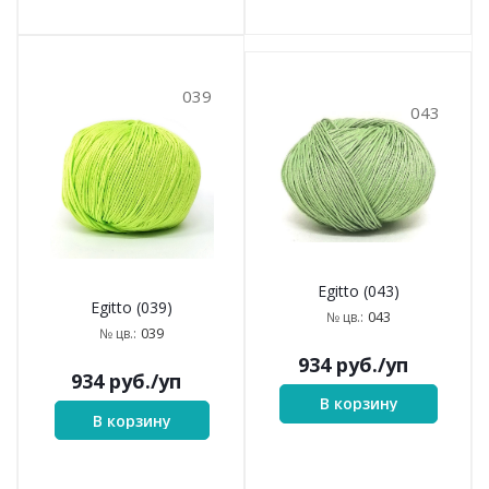
039
043
Egitto (043)
Egitto (039)
043
№ цв.:
039
№ цв.:
934
руб.
/уп
934
руб.
/уп
В корзину
В корзину