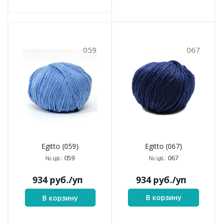
059
067
Egitto (067)
Egitto (059)
067
059
№ цв.:
№ цв.:
934
руб.
/уп
934
руб.
/уп
В корзину
В корзину