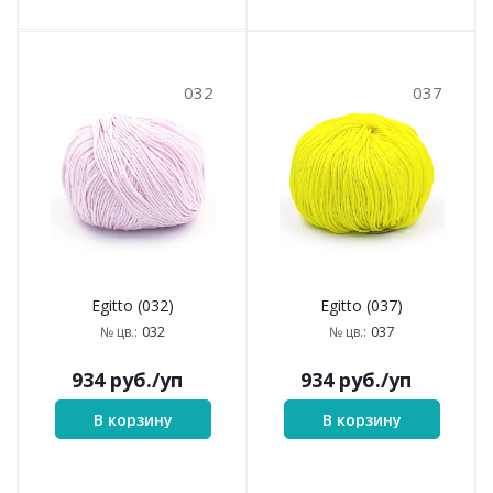
032
037
Egitto (032)
Egitto (037)
032
037
№ цв.:
№ цв.:
934
руб.
/уп
934
руб.
/уп
В корзину
В корзину