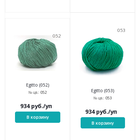
053
052
Egitto (052)
Egitto (053)
052
№ цв.:
053
№ цв.:
934
руб.
/уп
934
руб.
/уп
В корзину
В корзину