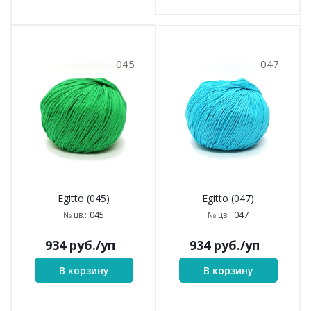
045
047
Egitto (045)
Egitto (047)
045
047
№ цв.:
№ цв.:
934
руб.
/уп
934
руб.
/уп
В корзину
В корзину