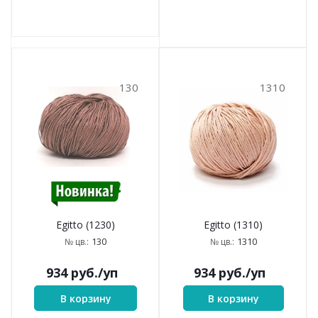
130
1310
Egitto (1310)
Egitto (1230)
1310
130
№ цв.:
№ цв.:
934
руб.
/уп
934
руб.
/уп
В корзину
В корзину