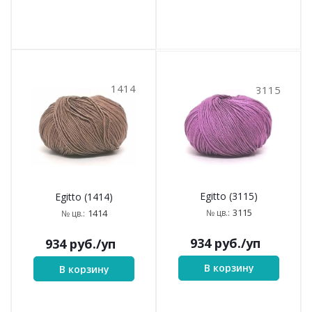
1414
3115
Egitto (3115)
Egitto (1414)
3115
№ цв.:
1414
№ цв.:
934
руб.
/уп
934
руб.
/уп
В корзину
В корзину