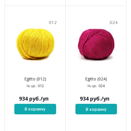
012
024
Egitto (012)
Egitto (024)
012
024
№ цв.:
№ цв.:
934
руб.
/уп
934
руб.
/уп
В корзину
В корзину