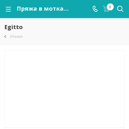
Пряжа в мотках Egitto оптом от kutnor.ru
0
Egitto
Италия