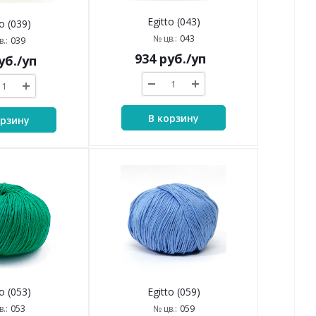
Egitto (043)
o (039)
043
№ цв.:
039
.:
934
руб.
/уп
уб.
/уп
В корзину
орзину
o (053)
Egitto (059)
053
059
.:
№ цв.: