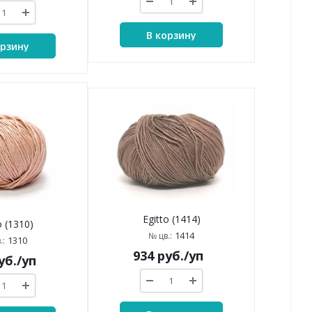
В корзину
орзину
Egitto (1414)
o (1310)
1414
№ цв.:
1310
.:
934
руб.
/уп
уб.
/уп