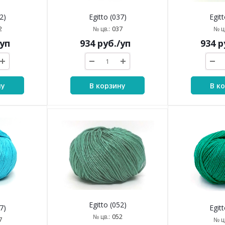
2)
Egitto (037)
Egitt
2
037
№ цв.:
№ цв
/уп
934
руб.
/уп
934
р
ну
В корзину
В к
Egitto (052)
7)
Egitt
052
№ цв.:
7
№ цв