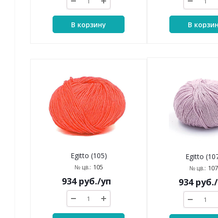
В корзину
В корзи
Egitto (105)
Egitto (10
105
№ цв.:
107
№ цв.:
934
руб.
/уп
934
руб.