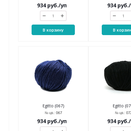
934
руб.
/уп
934
руб.
В корзину
В корзи
Egitto (067)
Egitto (07
067
07
№ цв.:
№ цв.:
934
руб.
/уп
934
руб.