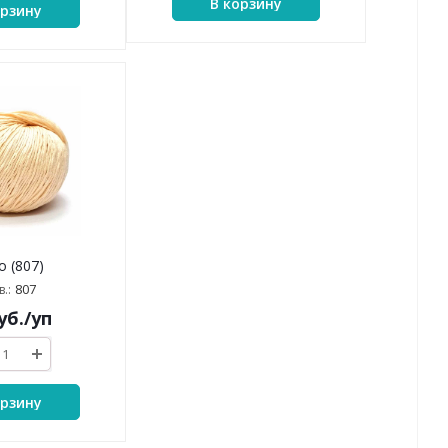
В корзину
орзину
o (807)
807
.:
уб.
/уп
орзину