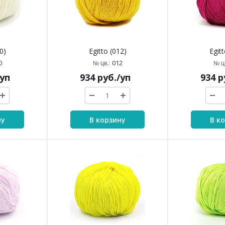
0)
Egitto (012)
Egitt
0
012
№ цв.:
№ цв
/уп
934
руб.
/уп
934
р
ну
В корзину
В к