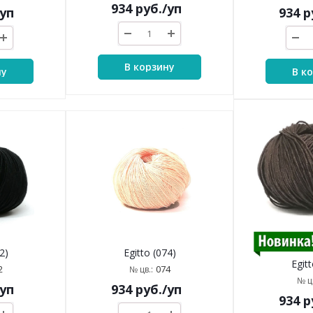
934
руб.
/уп
/уп
934
р
В корзину
ну
В к
2)
Egitto (074)
Egitt
2
074
№ цв.:
№ цв
/уп
934
руб.
/уп
934
р