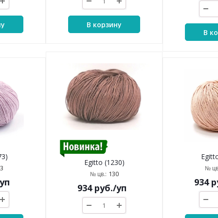
ну
В корзину
В к
73)
Egitt
Egitto (1230)
3
№ цв
130
№ цв.:
/уп
934
р
934
руб.
/уп