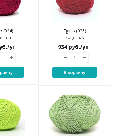
o (024)
Egitto (026)
024
026
.:
№ цв.:
уб.
/уп
934
руб.
/уп
орзину
В корзину