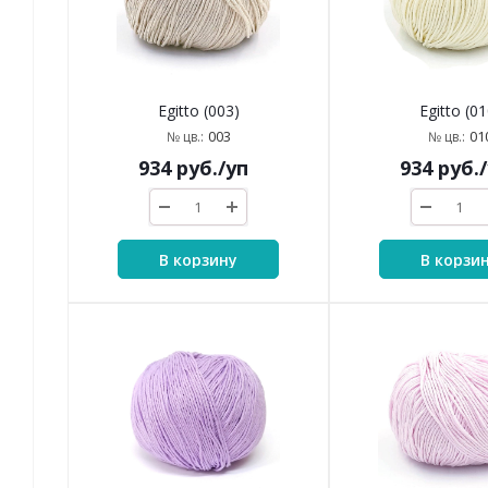
Egitto (003)
Egitto (01
003
01
№ цв.:
№ цв.:
934
руб.
/уп
934
руб.
В корзину
В корзи