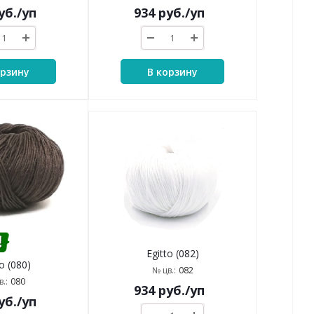
уб.
/уп
934
руб.
/уп
орзину
В корзину
Egitto (082)
o (080)
082
№ цв.:
080
.:
934
руб.
/уп
уб.
/уп