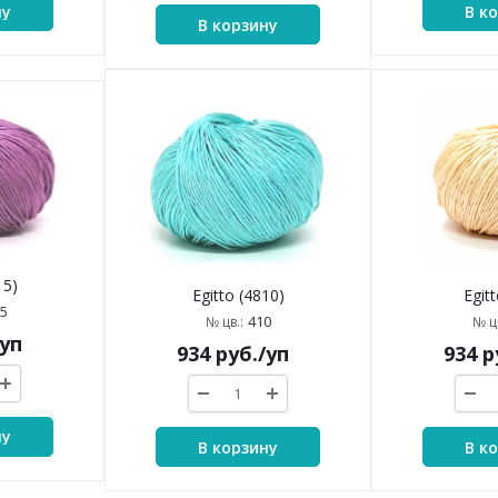
ну
В к
В корзину
15)
Egitto (4810)
Egitt
5
410
№ цв.:
№ цв
/уп
934
руб.
/уп
934
р
ну
В корзину
В к