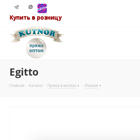
Купить в розницу
Egitto
Главная
-
Каталог
-
Пряжа в мотках
-
Италия