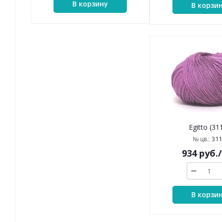
В корзину
В корзи
Egitto (31
311
№ цв.:
934
руб.
В корзи