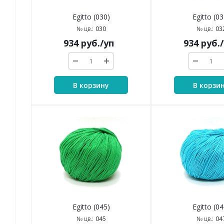
Egitto (030)
Egitto (03
030
03
№ цв.:
№ цв.:
934
руб.
/уп
934
руб.
В корзину
В корзи
Egitto (045)
Egitto (04
045
04
№ цв.:
№ цв.: