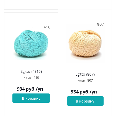
807
410
Egitto (4810)
Egitto (807)
410
№ цв.:
807
№ цв.:
934
руб.
/уп
934
руб.
/уп
В корзину
В корзину