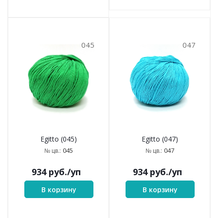
045
047
Egitto (045)
Egitto (047)
045
047
№ цв.:
№ цв.:
934
руб.
/уп
934
руб.
/уп
В корзину
В корзину