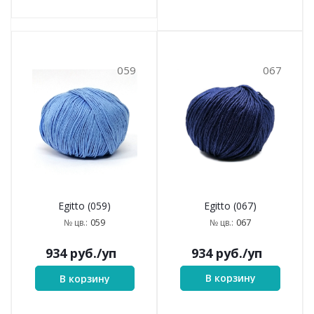
059
067
Egitto (067)
Egitto (059)
067
059
№ цв.:
№ цв.:
934
руб.
/уп
934
руб.
/уп
В корзину
В корзину