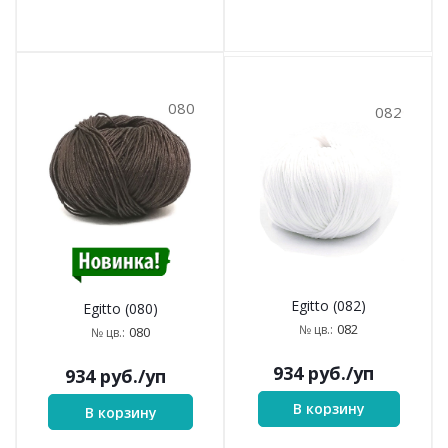
080
082
Egitto (082)
Egitto (080)
082
№ цв.:
080
№ цв.:
934
руб.
/уп
934
руб.
/уп
В корзину
В корзину