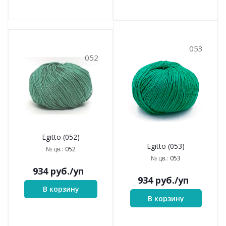
053
052
Egitto (052)
Egitto (053)
052
№ цв.:
053
№ цв.:
934
руб.
/уп
934
руб.
/уп
В корзину
В корзину