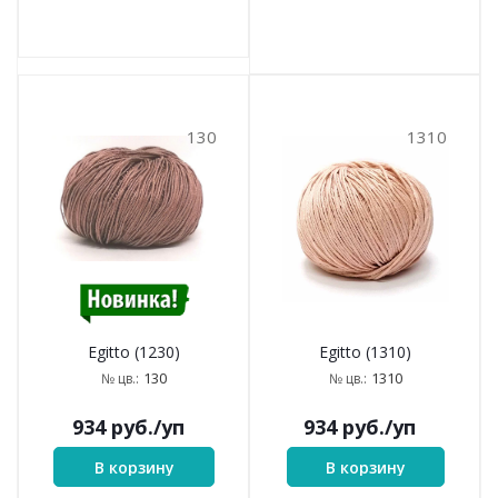
130
1310
Egitto (1310)
Egitto (1230)
1310
130
№ цв.:
№ цв.:
934
руб.
/уп
934
руб.
/уп
В корзину
В корзину