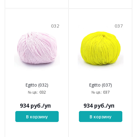
032
037
Egitto (032)
Egitto (037)
032
037
№ цв.:
№ цв.:
934
руб.
/уп
934
руб.
/уп
В корзину
В корзину