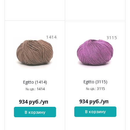
1414
3115
Egitto (3115)
Egitto (1414)
3115
№ цв.:
1414
№ цв.:
934
руб.
/уп
934
руб.
/уп
В корзину
В корзину