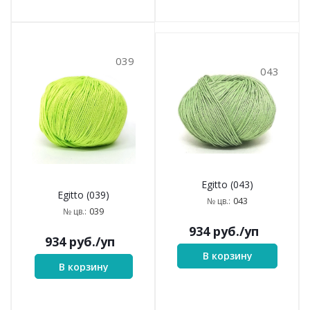
039
043
Egitto (043)
Egitto (039)
043
№ цв.:
039
№ цв.:
934
руб.
/уп
934
руб.
/уп
В корзину
В корзину