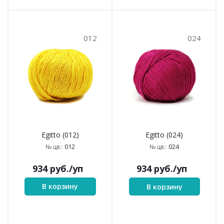
012
024
Egitto (012)
Egitto (024)
012
024
№ цв.:
№ цв.:
934
руб.
/уп
934
руб.
/уп
В корзину
В корзину