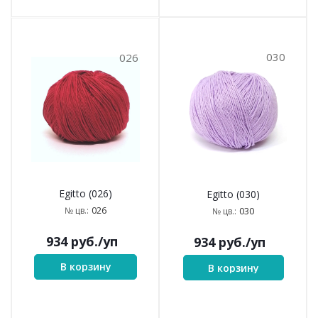
030
026
Egitto (026)
Egitto (030)
026
№ цв.:
030
№ цв.:
934
руб.
/уп
934
руб.
/уп
В корзину
В корзину