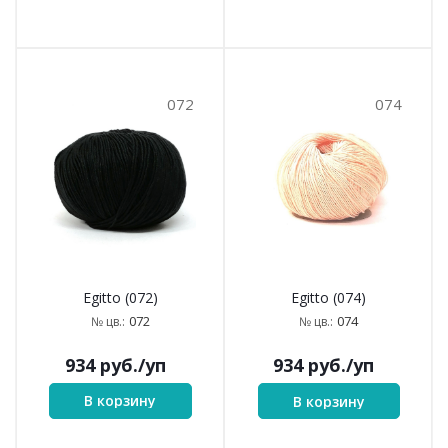
072
074
Egitto (072)
Egitto (074)
072
074
№ цв.:
№ цв.:
934
руб.
/уп
934
руб.
/уп
В корзину
В корзину