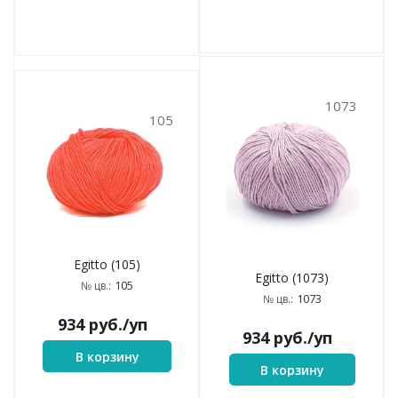
1073
105
Egitto (105)
Egitto (1073)
105
№ цв.:
1073
№ цв.:
934
руб.
/уп
934
руб.
/уп
В корзину
В корзину