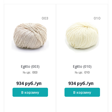
003
010
Egitto (003)
Egitto (010)
003
010
№ цв.:
№ цв.:
934
руб.
/уп
934
руб.
/уп
В корзину
В корзину