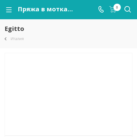
Пряжа в мотках Egitto оптом от kutnor.ru
0
Egitto
Италия