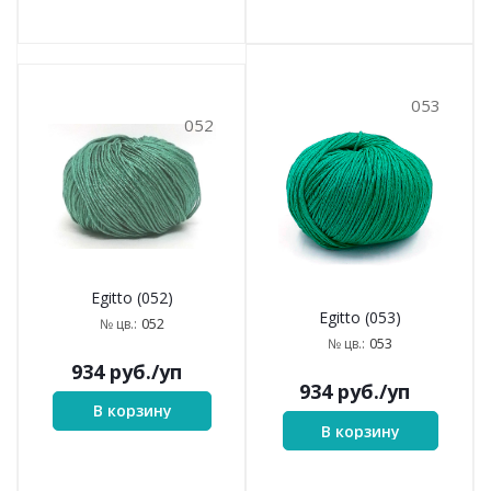
053
052
Egitto (052)
Egitto (053)
052
№ цв.:
053
№ цв.:
934
руб.
/уп
934
руб.
/уп
В корзину
В корзину