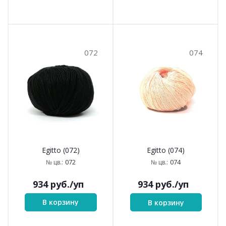
072
074
Egitto (072)
Egitto (074)
072
074
№ цв.:
№ цв.:
934
руб.
/уп
934
руб.
/уп
В корзину
В корзину