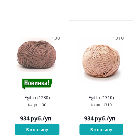
130
1310
Egitto (1310)
Egitto (1230)
1310
130
№ цв.:
№ цв.:
934
руб.
/уп
934
руб.
/уп
В корзину
В корзину