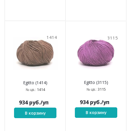
1414
3115
Egitto (3115)
Egitto (1414)
3115
№ цв.:
1414
№ цв.:
934
руб.
/уп
934
руб.
/уп
В корзину
В корзину