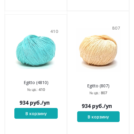
807
410
Egitto (4810)
Egitto (807)
410
№ цв.:
807
№ цв.:
934
руб.
/уп
934
руб.
/уп
В корзину
В корзину