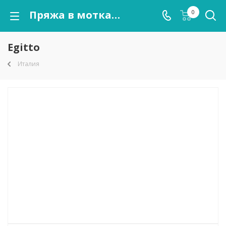
Пряжа в мотках Egitto оптом от kutnor.ru
0
Egitto
Италия