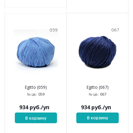
059
067
Egitto (067)
Egitto (059)
067
059
№ цв.:
№ цв.:
934
руб.
/уп
934
руб.
/уп
В корзину
В корзину