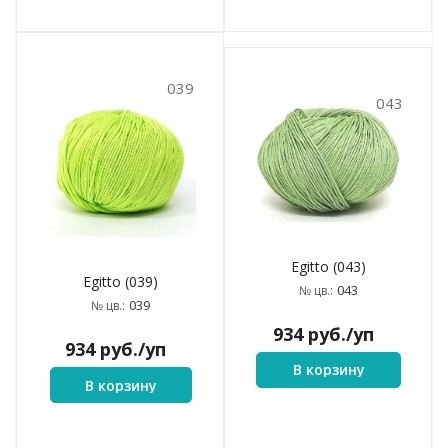
039
043
Egitto (043)
Egitto (039)
043
№ цв.:
039
№ цв.:
934
руб.
/уп
934
руб.
/уп
В корзину
В корзину