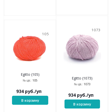
1073
105
Egitto (105)
Egitto (1073)
105
№ цв.:
1073
№ цв.:
934
руб.
/уп
934
руб.
/уп
В корзину
В корзину