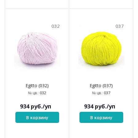
032
037
Egitto (032)
Egitto (037)
032
037
№ цв.:
№ цв.:
934
руб.
/уп
934
руб.
/уп
В корзину
В корзину