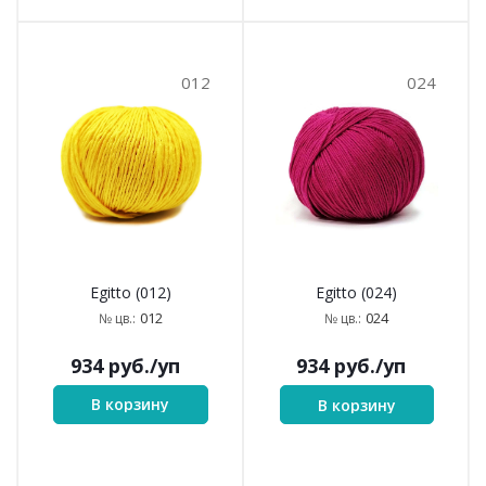
012
024
Egitto (012)
Egitto (024)
012
024
№ цв.:
№ цв.:
934
руб.
/уп
934
руб.
/уп
В корзину
В корзину