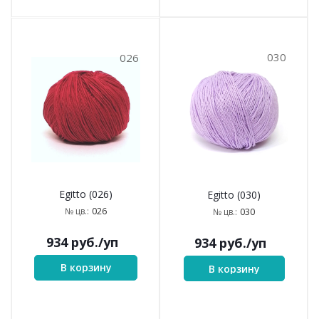
030
026
Egitto (026)
Egitto (030)
026
№ цв.:
030
№ цв.:
934
руб.
/уп
934
руб.
/уп
В корзину
В корзину