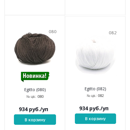
080
082
Egitto (082)
Egitto (080)
082
№ цв.:
080
№ цв.:
934
руб.
/уп
934
руб.
/уп
В корзину
В корзину