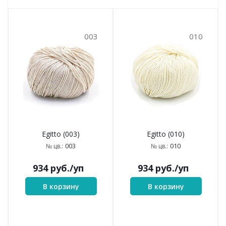
003
010
Egitto (003)
Egitto (010)
003
010
№ цв.:
№ цв.:
934
руб.
/уп
934
руб.
/уп
В корзину
В корзину