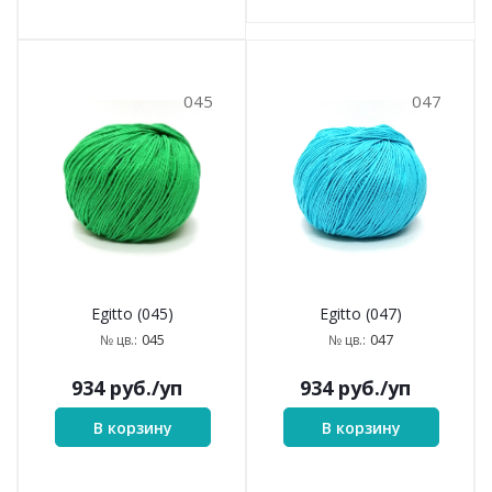
045
047
Egitto (045)
Egitto (047)
045
047
№ цв.:
№ цв.:
934
руб.
/уп
934
руб.
/уп
В корзину
В корзину