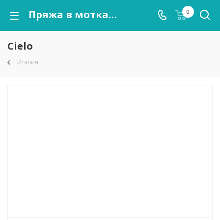
Пряжа в мотках Cielo оптом от kutnor.ru
0
Cielo
Италия