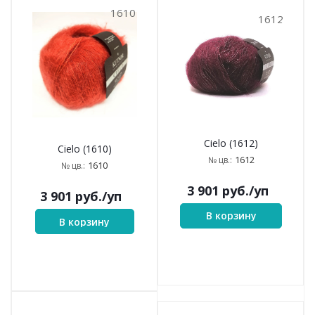
1610
1612
Cielo (1612)
Cielo (1610)
1612
№ цв.:
1610
№ цв.:
3 901
руб.
/уп
3 901
руб.
/уп
В корзину
В корзину