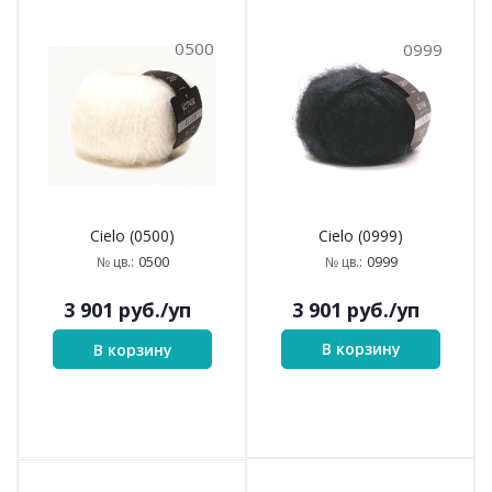
0500
0999
Cielo (0999)
Cielo (0500)
0999
0500
№ цв.:
№ цв.:
3 901
руб.
/уп
3 901
руб.
/уп
В корзину
В корзину