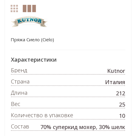
Пряжа Сиело (Cielo)
Характеристики
Бренд
Kutnor
Страна
Италия
Длина
212
Вес
25
Количество в упаковке
10
Состав
70% суперкид мохер, 30% шелк