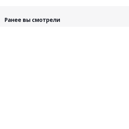
Ранее вы смотрели
2026 © Все права защищены Пряжа и товары для
рукоделия оптом.
ИП Родионов Дмитрий Николаевич, ИНН 710401000613
ОГРН 323774600562262
Наши контакты
8 (903) 969-58-53
info@kutnor.ru
г. Москва, Каширский проезд, д. 17 стр. 10