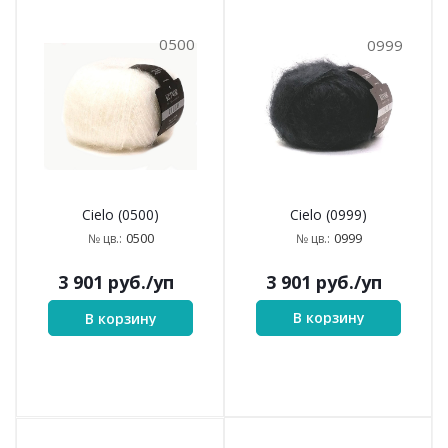
0500
0999
Cielo (0999)
Cielo (0500)
0999
0500
№ цв.:
№ цв.:
3 901
руб.
/уп
3 901
руб.
/уп
В корзину
В корзину