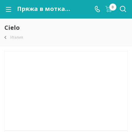
Пряжа в мотках Cielo оптом от kutnor.ru
0
Cielo
Италия