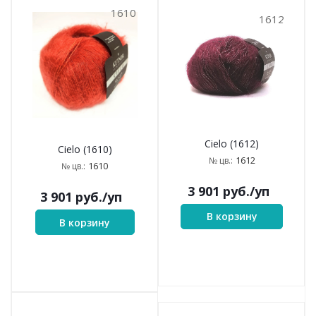
1610
1612
Cielo (1612)
Cielo (1610)
1612
№ цв.:
1610
№ цв.:
3 901
руб.
/уп
3 901
руб.
/уп
В корзину
В корзину