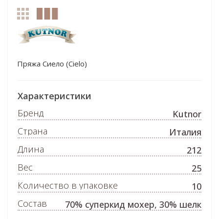
Пряжа Сиело (Cielo)
Характеристики
Бренд
Kutnor
Страна
Италия
Длина
212
Вес
25
Количество в упаковке
10
Состав
70% суперкид мохер, 30% шелк