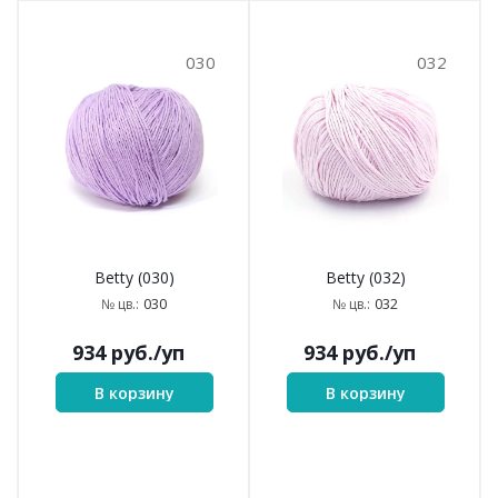
030
032
Betty (030)
Betty (032)
030
032
№ цв.:
№ цв.:
934
руб.
/уп
934
руб.
/уп
В корзину
В корзину