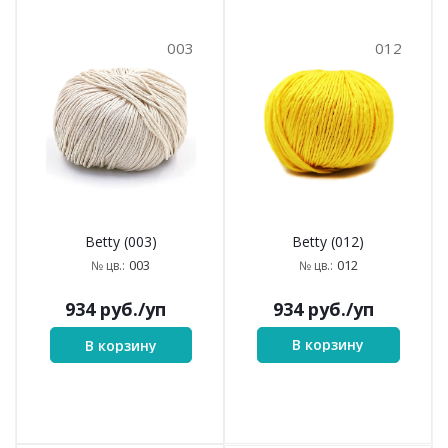
003
012
Betty (012)
Betty (003)
012
003
№ цв.:
№ цв.:
934
руб.
/уп
934
руб.
/уп
В корзину
В корзину