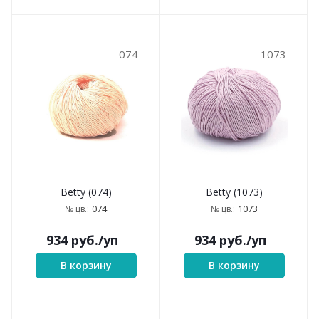
074
1073
Betty (074)
Betty (1073)
074
1073
№ цв.:
№ цв.:
934
руб.
/уп
934
руб.
/уп
В корзину
В корзину