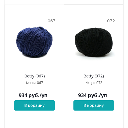
067
072
Betty (067)
Betty (072)
067
072
№ цв.:
№ цв.:
934
руб.
/уп
934
руб.
/уп
В корзину
В корзину