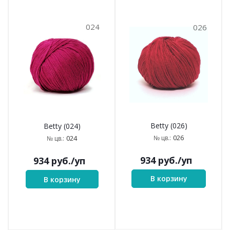
024
026
Betty (026)
Betty (024)
026
№ цв.:
024
№ цв.:
934
руб.
/уп
934
руб.
/уп
В корзину
В корзину