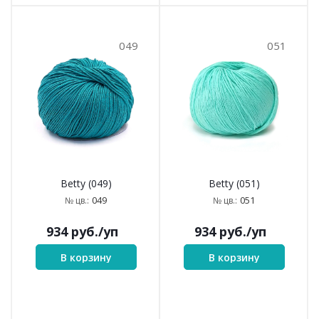
049
051
Betty (049)
Betty (051)
049
051
№ цв.:
№ цв.:
934
руб.
/уп
934
руб.
/уп
В корзину
В корзину