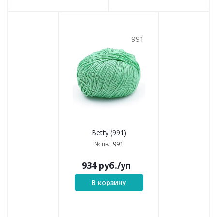
991
Betty (991)
991
№ цв.:
934
руб.
/уп
В корзину