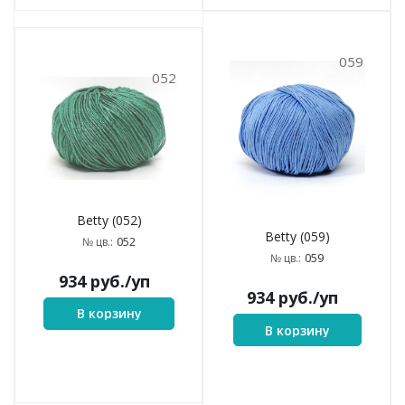
059
052
Betty (052)
Betty (059)
052
№ цв.:
059
№ цв.:
934
руб.
/уп
934
руб.
/уп
В корзину
В корзину