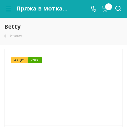
Пряжа в мотках Betty оптом от kutnor.ru
0
Betty
Италия
АКЦИЯ
-20%