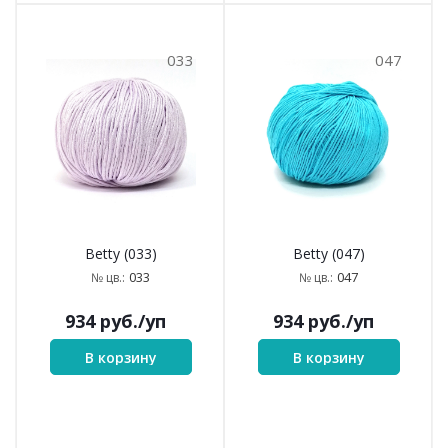
033
047
Betty (033)
Betty (047)
033
047
№ цв.:
№ цв.:
934
руб.
/уп
934
руб.
/уп
В корзину
В корзину