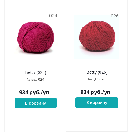
024
026
Betty (026)
Betty (024)
026
№ цв.:
024
№ цв.:
934
руб.
/уп
934
руб.
/уп
В корзину
В корзину