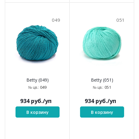
049
051
Betty (049)
Betty (051)
049
051
№ цв.:
№ цв.:
934
руб.
/уп
934
руб.
/уп
В корзину
В корзину