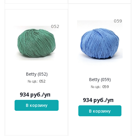
059
052
Betty (052)
Betty (059)
052
№ цв.:
059
№ цв.:
934
руб.
/уп
934
руб.
/уп
В корзину
В корзину