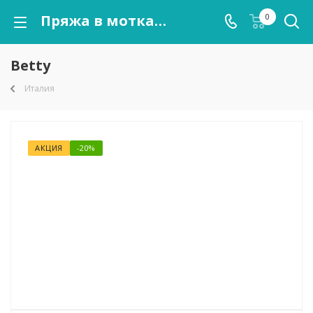
Пряжа в мотках Betty оптом от kutnor.ru
0
Betty
Италия
АКЦИЯ
-20%