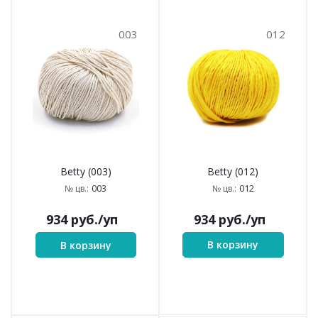
003
012
Betty (012)
Betty (003)
012
003
№ цв.:
№ цв.:
934
руб.
/уп
934
руб.
/уп
В корзину
В корзину