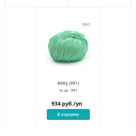
991
Betty (991)
991
№ цв.:
934
руб.
/уп
В корзину