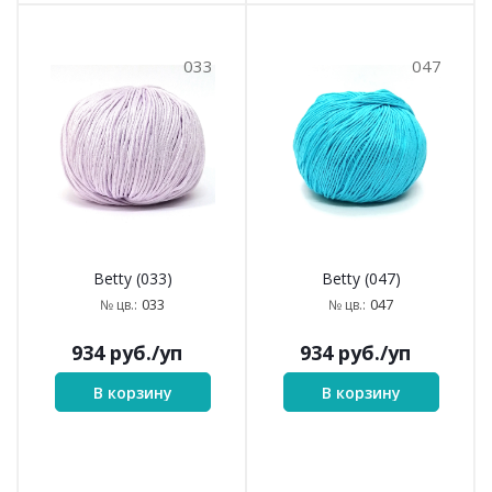
033
047
Betty (033)
Betty (047)
033
047
№ цв.:
№ цв.:
934
руб.
/уп
934
руб.
/уп
В корзину
В корзину