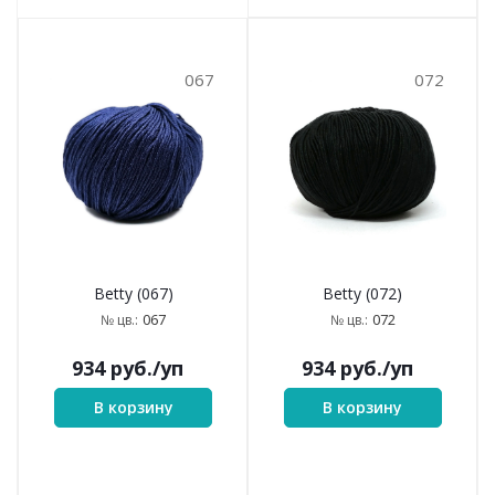
067
072
Betty (067)
Betty (072)
067
072
№ цв.:
№ цв.:
934
руб.
/уп
934
руб.
/уп
В корзину
В корзину