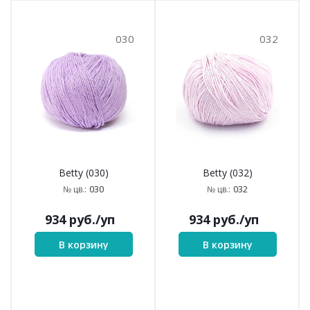
030
032
Betty (030)
Betty (032)
030
032
№ цв.:
№ цв.:
934
руб.
/уп
934
руб.
/уп
В корзину
В корзину