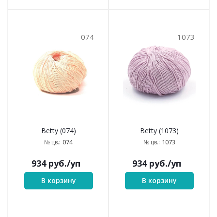
074
1073
Betty (074)
Betty (1073)
074
1073
№ цв.:
№ цв.:
934
руб.
/уп
934
руб.
/уп
В корзину
В корзину