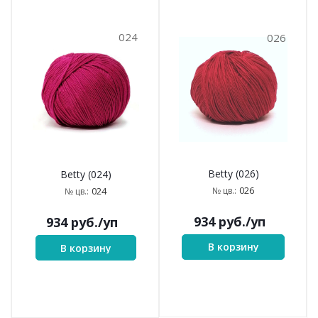
024
026
Betty (026)
Betty (024)
026
№ цв.:
024
№ цв.:
934
руб.
/уп
934
руб.
/уп
В корзину
В корзину