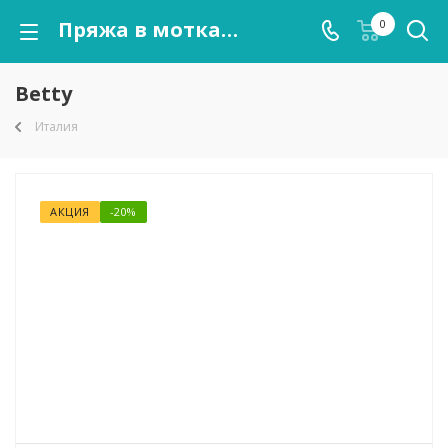
Пряжа в мотках Betty оптом от kutnor.ru
0
Betty
Италия
АКЦИЯ
-20%