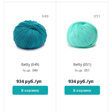
049
051
Betty (049)
Betty (051)
049
051
№ цв.:
№ цв.:
934
руб.
/уп
934
руб.
/уп
В корзину
В корзину