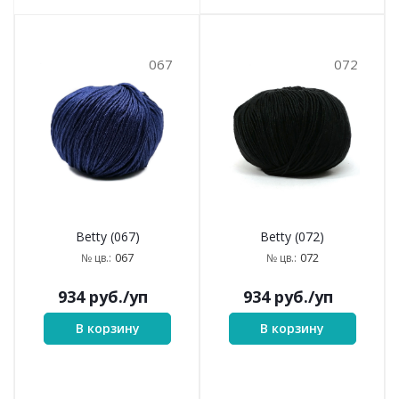
067
072
Betty (067)
Betty (072)
067
072
№ цв.:
№ цв.:
934
руб.
/уп
934
руб.
/уп
В корзину
В корзину