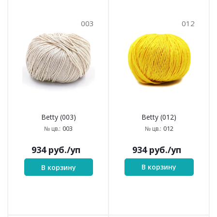
003
012
Betty (012)
Betty (003)
012
003
№ цв.:
№ цв.:
934
руб.
/уп
934
руб.
/уп
В корзину
В корзину