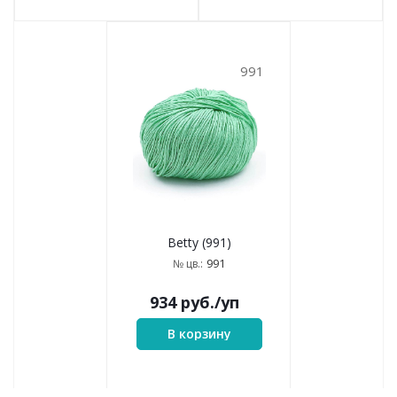
991
Betty (991)
991
№ цв.:
934
руб.
/уп
В корзину