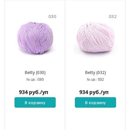
030
032
Betty (030)
Betty (032)
030
032
№ цв.:
№ цв.:
934
руб.
/уп
934
руб.
/уп
В корзину
В корзину