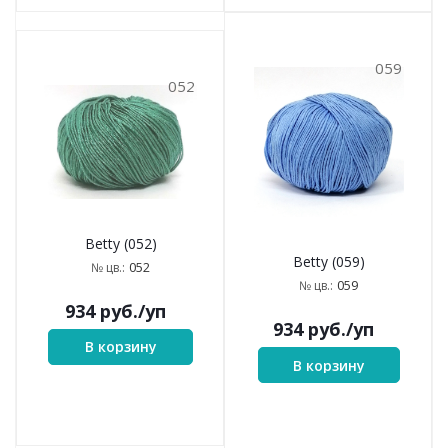
059
052
Betty (052)
Betty (059)
052
№ цв.:
059
№ цв.:
934
руб.
/уп
934
руб.
/уп
В корзину
В корзину