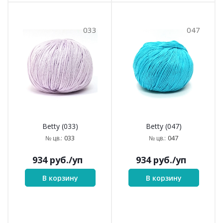
033
047
Betty (033)
Betty (047)
033
047
№ цв.:
№ цв.:
934
руб.
/уп
934
руб.
/уп
В корзину
В корзину