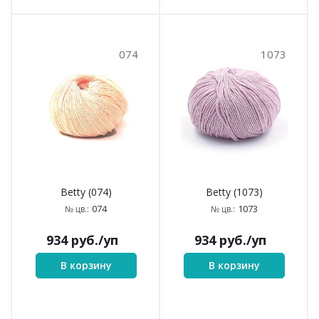
074
1073
Betty (074)
Betty (1073)
074
1073
№ цв.:
№ цв.:
934
руб.
/уп
934
руб.
/уп
В корзину
В корзину