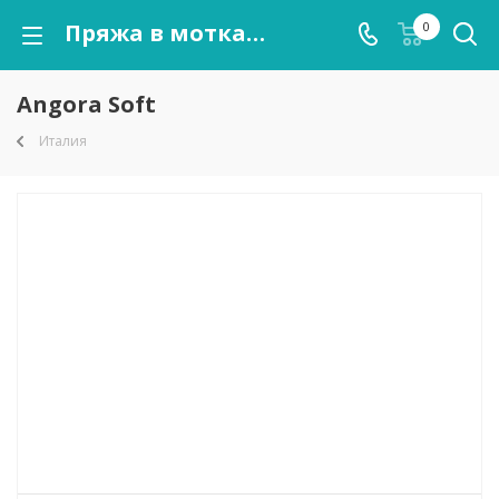
Пряжа в мотках Angora Soft оптом от kutnor.ru
0
Angora Soft
Италия