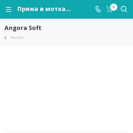
Пряжа в мотках Angora Soft оптом от kutnor.ru
0
Angora Soft
Италия