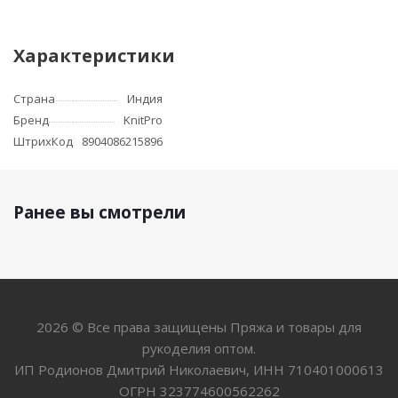
Характеристики
Страна
Индия
Бренд
KnitPro
ШтрихКод
8904086215896
Ранее вы смотрели
2026 © Все права защищены Пряжа и товары для
рукоделия оптом.
ИП Родионов Дмитрий Николаевич, ИНН 710401000613
ОГРН 323774600562262