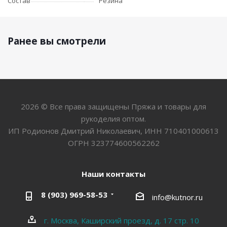
Состав
Резина
Ранее вы смотрели
2026 © Все права защищены Пряжа и товары для
рукоделия оптом.
ИП Родионов Дмитрий Николаевич, ИНН 710401000613
ОГРН 323774600562262
Наши контакты
8 (903) 969-58-53
info@kutnor.ru
г. Москва, Каширский проезд, д. 17 стр. 10