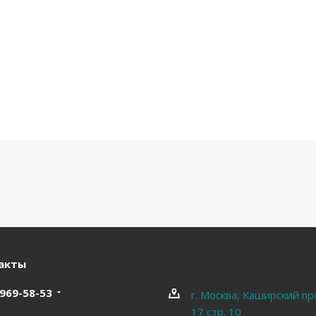
акты
 969-58-53
г. Москва, Каширский пр
17 стр. 10