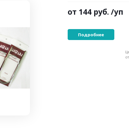
от
144 руб.
/уп
Подробнее
Ц
о