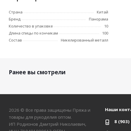
Страна
Китай
Бренд
Панорама
Количество в упаковке
10
Длина спицы по кончикам
100
Состав
Никелированный металл
Ранее вы смотрели
Наши конт
2026 © Все права защищены Пряжа и
товары для рукоделия оптом.
8 (903)
ИП Родионов Дмитрий Николаевич,