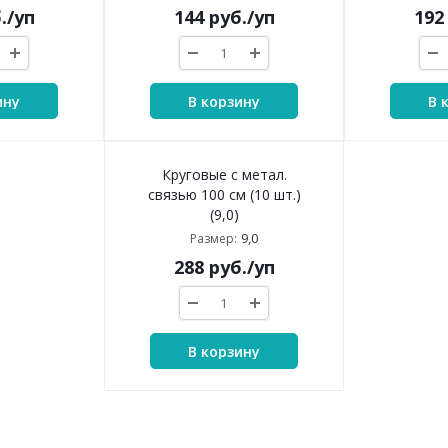
.
/уп
144
руб.
/уп
192
ину
В корзину
В 
Круговые с метал.
связью 100 см (10 шт.)
(9,0)
9,0
Размер:
288
руб.
/уп
В корзину