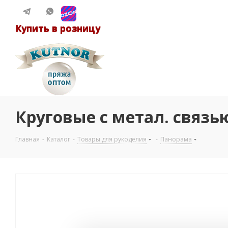
Купить в розницу
Круговые с метал. связью
Главная
-
Каталог
-
Товары для рукоделия
-
Панорама